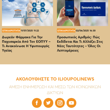
ΕΠΙΚΑΙΡΟΤΗΤΑ
11/07/2025 11:22
ΕΠΙΚΑΙΡΟΤΗΤΑ
02/06/2025 16:30
Δωρεάν Φάρμακα Για Την
Προσωπικός Αριθμός: Πώς
Παχυσαρκία Από Τον EOΠΥΥ –
Εκδίδεται Και Τι Αλλάζει Στις
Τι Ανακοίνωσε Η Υφυπουργός
Νέες Ταυτότητες – Όλες Οι
Υγείας
Λεπτομέρειες
ΑΚΟΛΟΥΘΗΣΤΕ ΤΟ ILIOUPOLINEWS
ΑΜΕΣΗ ΕΝΗΜΕΡΩΣΗ ΚΑΙ ΜΕΣΩ ΤΩΝ ΚΟΙΝΩΝΙΚΩΝ
ΔΙΚΤΥΩΝ



