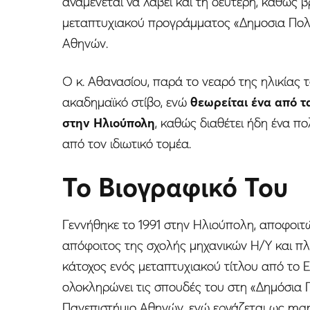
αναμένεται να λάβει και τη δεύτερη, καθώς 
μεταπτυχιακού προγράμματος «Δημοσια Πολι
Αθηνών.
Ο κ. Αθανασίου, παρά το νεαρό της ηλικίας 
ακαδημαϊκό στίβο, ενώ
θεωρείται ένα από 
στην Ηλιούπολη
, καθώς διαθέτει ήδη ένα π
από τον ιδιωτικό τομέα.
Το Βιογραφικό Του
Γεννήθηκε το 1991 στην Ηλιούπολη, αποφοιτώ
απόφοιτος της σχολής μηχανικών Η/Υ και πλ
κάτοχος ενός μεταπτυχιακού τίτλου από το 
ολοκληρώνει τις σπουδές του στη «Δημόσια Π
Πανεπιστήμιο Αθηνών, ενώ εργάζεται ως ma