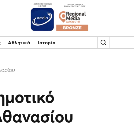
ς
Αθλητικά
Ιστορία
νασίου
ημοτικό
Αθανασίου