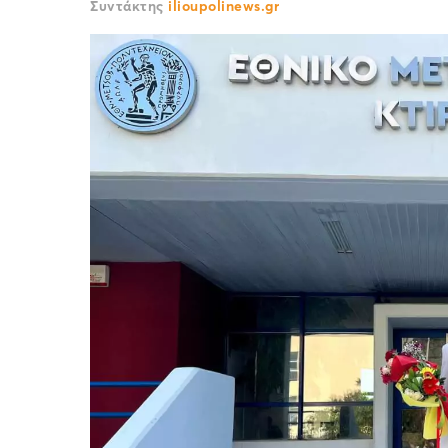
Συντάκτης
ilioupolinews.gr