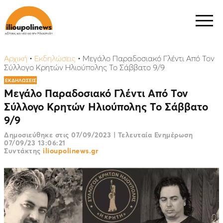
Αρχική
•
Εκδηλώσεις
•
Μεγάλο Παραδοσιακό Γλέντι Από Τον
Σύλλογο Κρητών Ηλιούπολης Το Σάββατο 9/9
ΕΚΔΗΛΩΣΕΙΣ
Μεγάλο Παραδοσιακό Γλέντι Από Τον
Σύλλογο Κρητών Ηλιούπολης Το Σάββατο
9/9
Δημοσιεύθηκε στις
07/09/2023
|
Τελευταία Ενημέρωση
07/09/23 13:06:21
Συντάκτης
ilioupolinews.gr