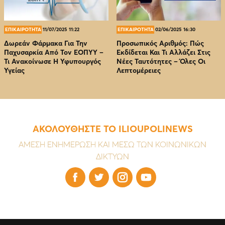
ΕΠΙΚΑΙΡΟΤΗΤΑ
11/07/2025 11:22
ΕΠΙΚΑΙΡΟΤΗΤΑ
02/06/2025 16:30
Δωρεάν Φάρμακα Για Την
Προσωπικός Αριθμός: Πώς
Παχυσαρκία Από Τον EOΠΥΥ –
Εκδίδεται Και Τι Αλλάζει Στις
Τι Ανακοίνωσε Η Υφυπουργός
Νέες Ταυτότητες – Όλες Οι
Υγείας
Λεπτομέρειες
ΑΚΟΛΟΥΘΗΣΤΕ ΤΟ ILIOUPOLINEWS
ΑΜΕΣΗ ΕΝΗΜΕΡΩΣΗ ΚΑΙ ΜΕΣΩ ΤΩΝ ΚΟΙΝΩΝΙΚΩΝ
ΔΙΚΤΥΩΝ



