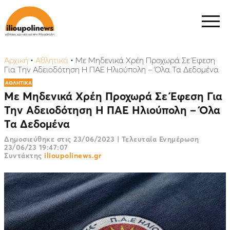
Αρχική
•
Αθλητικά
•
Με Μηδενικά Χρέη Προχωρά Σε Έφεση
Για Την Αδειοδότηση Η ΠΑΕ Ηλιούπολη – Όλα Τα Δεδομένα
ΑΘΛΗΤΙΚΑ
Με Μηδενικά Χρέη Προχωρά Σε Έφεση Για
Την Αδειοδότηση Η ΠΑΕ Ηλιούπολη – Όλα
Τα Δεδομένα
Δημοσιεύθηκε στις
23/06/2023
|
Τελευταία Ενημέρωση
23/06/23 19:47:07
Συντάκτης
ilioupolinews.gr