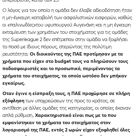
Ο λόγος για τον οποίο η ομάδα δεν έλαβε αδειοδότηση ήταν
η μη-έγκαιρη καταβολή των ασφαλιστικών εισφορών, καθώς
οι «παλινωδίες»του υφυπουργού Αυγενάκη και η μη έγκαιρη
εκταμίευση των χρημάτων του στοιχήματος για τις ομάδες
της Superleague 2 δεν επέτρεπαν στην ομάδα να ξοφλήσει
το ποσό με ίδιους πόρους, στερώντας της πολύτιμη
ρευστότητα.
Οι διοικούντες της ΠΑΕ προτίμησαν με τα
χρήματα που είχαν στο budget τους να πληρώσουν τους
ποδοσφαιριστές και το προσωπικό, περιμένοντας τα
χρήματα του στοιχήματος, τα οποία ωστόσο δεν μπήκαν
εγκαίρως.
Οταν έγινε η είσπραξη τους, η ΠΑΕ προχώρησε σε πλήρη
εξόφληση
των υποχρεώσεων της προς το κράτος, σε
αντίθεση με άλλες ομάδες της κατηγορίας, οι οποίες έκαναν
απλά ρύθμιση
. Χαρακτηριστικό είναι πως με το που
εμφανίστηκαν τα χρήματα του στοιχήματος στον
λογαριασμό της ΠΑΕ, εντός 2 ωρών είχαν εξοφληθεί όλες