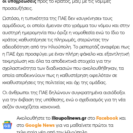
οι υποχρεώσεις
προς το κράτος, μαζί με τις νόμιμες
προσαυξήσεις.
Ωστόσο, η τυπικότητα της ΠΑΕ δεν «συγκίνησε» τους
αρμόδιους, οι οποίοι έμειναν στο γράμμα του νόμου και στην
αυστηρή ημερομηνία που όριζε η νομοθεσία ενώ το ίδιο το
κράτος καθυστέρησε τις πληρωμές, στερώντας την
αδειοδότηση από την Ηλιούπολη. Το ρεπορτάζ αναφέρει πως
η ΠΑΕ έχει προσφύγει με έναν πλήρη φάκελο και εξαντλητική
τεκμηρίωση και όλα τα αποδεικτικά στοιχεία για την
σχολαστικότητα των διαδικασιών που ακολουθήθηκαν, τα
οποία αποδεικνύουν πως η καθυστέρηση οφειλόταν σε
κκαθυστερήσεις της πολιτείας και όχι της ομάδας.
Οι άνθρωποι της ΠΑΕ δηλώνουν συγκρατημένα αισιόδοξοι
για την έκβαση της υπόθεσης, ενώ ο σχεδιασμός για τη νέα
σεζόν συνεχίζεται κανονικά.
Ακολουθήστε το
Ilioupolinews.gr
στο
Facebook
και
στο
Google News
για να μαθαίνετε πρώτοι τα
τελευταία νέα από την Ηλιούπολη.