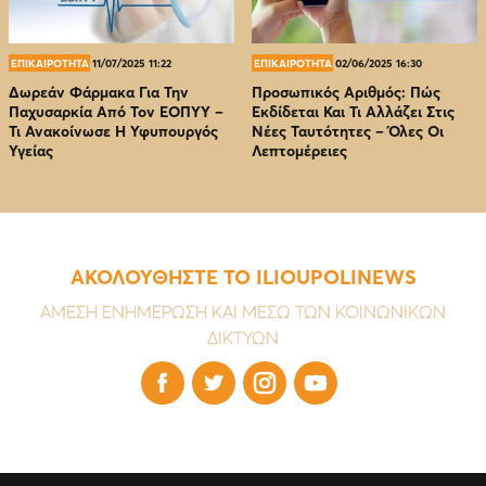
ΕΠΙΚΑΙΡΟΤΗΤΑ
11/07/2025 11:22
ΕΠΙΚΑΙΡΟΤΗΤΑ
02/06/2025 16:30
Δωρεάν Φάρμακα Για Την
Προσωπικός Αριθμός: Πώς
Παχυσαρκία Από Τον EOΠΥΥ –
Εκδίδεται Και Τι Αλλάζει Στις
Τι Ανακοίνωσε Η Υφυπουργός
Νέες Ταυτότητες – Όλες Οι
Υγείας
Λεπτομέρειες
ΑΚΟΛΟΥΘΗΣΤΕ ΤΟ ILIOUPOLINEWS
ΑΜΕΣΗ ΕΝΗΜΕΡΩΣΗ ΚΑΙ ΜΕΣΩ ΤΩΝ ΚΟΙΝΩΝΙΚΩΝ
ΔΙΚΤΥΩΝ



