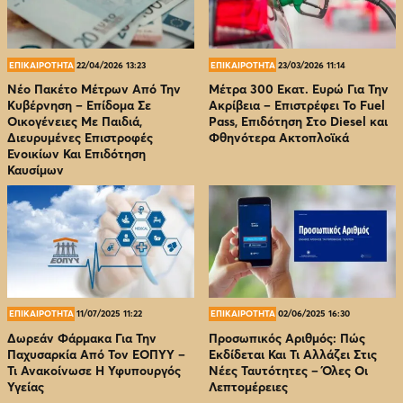
ΕΠΙΚΑΙΡΟΤΗΤΑ
22/04/2026 13:23
ΕΠΙΚΑΙΡΟΤΗΤΑ
23/03/2026 11:14
Νέο Πακέτο Μέτρων Από Την
Μέτρα 300 Εκατ. Ευρώ Για Την
Κυβέρνηση – Επίδομα Σε
Ακρίβεια – Επιστρέφει Το Fuel
Οικογένειες Με Παιδιά,
Pass, Επιδότηση Στο Diesel και
Διευρυμένες Επιστροφές
Φθηνότερα Ακτοπλοϊκά
Ενοικίων Και Επιδότηση
Καυσίμων
ΕΠΙΚΑΙΡΟΤΗΤΑ
11/07/2025 11:22
ΕΠΙΚΑΙΡΟΤΗΤΑ
02/06/2025 16:30
Δωρεάν Φάρμακα Για Την
Προσωπικός Αριθμός: Πώς
Παχυσαρκία Από Τον EOΠΥΥ –
Εκδίδεται Και Τι Αλλάζει Στις
Τι Ανακοίνωσε Η Υφυπουργός
Νέες Ταυτότητες – Όλες Οι
Υγείας
Λεπτομέρειες