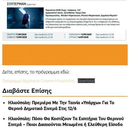
Γίνετε μέλη της Ηλιουπολίτικης κοινότητας στο viber για
να λαμβάνετε εβδομαδιαίες
ενημερώσεις
για τις
προβολές του θερινού σινεμά της πόλης μας.
Δείτε, επίσης, το πρόγραμμα εδώ:
Πρόγραμμα Δημοτικού Cinema Ηλιούπολης
Download
Διαβάστε Επίσης
Ηλιούπολη: Πρεμιέρα Με Την Ταινία «Υπάρχω» Για Το
Θερινό Δημοτικό Σινεμά Στις 12/6
Ηλιούπολη: Πόσο Θα Κοστίζουν Τα Εισιτήρια Του Θερινού
Σινεμά – Ποιοι Δικαιούνται Μειωμένα ή Ελεύθερη Είσοδο