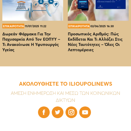
ΕΠΙΚΑΙΡΟΤΗΤΑ
11/07/2025 11:22
ΕΠΙΚΑΙΡΟΤΗΤΑ
02/06/2025 16:30
Δωρεάν Φάρμακα Για Την
Προσωπικός Αριθμός: Πώς
Παχυσαρκία Από Τον EOΠΥΥ –
Εκδίδεται Και Τι Αλλάζει Στις
Τι Ανακοίνωσε Η Υφυπουργός
Νέες Ταυτότητες – Όλες Οι
Υγείας
Λεπτομέρειες
ΑΚΟΛΟΥΘΗΣΤΕ ΤΟ ILIOUPOLINEWS
ΑΜΕΣΗ ΕΝΗΜΕΡΩΣΗ ΚΑΙ ΜΕΣΩ ΤΩΝ ΚΟΙΝΩΝΙΚΩΝ
ΔΙΚΤΥΩΝ



