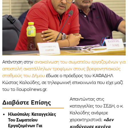
Απάντηση στην
ανακοίνωση του σωματείου εργαζομένων για
αποστολή ακατάλληλων τροφίμων στους βρεφονηπιακούς
σταθμούς του Δήμου
έδωσε ο πρόεδρος του ΚΑΦΑΔΗΛ
Κώστας Καλούδης, σε τηλεφωνική επικοινωνία που είχε μαζί
του το ilioupolinews.gr.
Aπαντώντας στις
Διαβάστε Επίσης
καταγγελίες του ΣΕΔΗ, ο κ.
Καλούδης ανέφερε
Ηλιούπολη: Καταγγελίες
χαρακτηριστικά:
«Δεν
Του Σωματείου
Εργαζομένων Για
κινδύνευσε κανένα