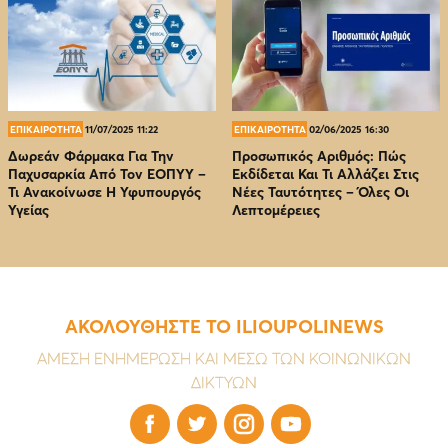
ΕΠΙΚΑΙΡΟΤΗΤΑ
11/07/2025 11:22
ΕΠΙΚΑΙΡΟΤΗΤΑ
02/06/2025 16:30
Δωρεάν Φάρμακα Για Την
Προσωπικός Αριθμός: Πώς
Παχυσαρκία Από Τον EOΠΥΥ –
Εκδίδεται Και Τι Αλλάζει Στις
Τι Ανακοίνωσε Η Υφυπουργός
Νέες Ταυτότητες – Όλες Οι
Υγείας
Λεπτομέρειες
ΑΚΟΛΟΥΘΗΣΤΕ ΤΟ ILIOUPOLINEWS
ΑΜΕΣΗ ΕΝΗΜΕΡΩΣΗ ΚΑΙ ΜΕΣΩ ΤΩΝ ΚΟΙΝΩΝΙΚΩΝ
ΔΙΚΤΥΩΝ



