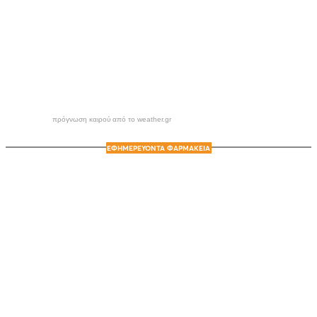
πρόγνωση καιρού από το weather.gr
ΕΦΗΜΕΡΕΥΟΝΤΑ ΦΑΡΜΑΚΕΙΑ