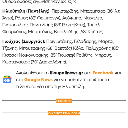
Οι δύο ομάδες αγωνίστηκαν ως εξής:
Ηλιούπολη (Παντέλης):
Περιστερίδης, Μπαρμπάρο (36′ λ.τ
Άντο), Ράμος (82′ Φρίμπονγκ), Ασίγκμπα, Ντέντλερ,
Γκοτσούλιας, Παντελίδης (83′ Ράντοβατς), Τοπάλ,
Φουρλάνος, Μπαστάκος, Βασιλούδης (68′ Κρέτση).
Γιούχτας (Σουργιάς):
Πρινιωτάκης, Γελαδαρης, Μάρτσι,
Τζανης, Μπουτσακης (68′ Βρεττός) Κόλα, Πολυχρόνης (85′
Κίσσας) Νοικοκυρακης (85′ Γιουσέφ) Ροβιθης, Μπρους,
Κωστανασιος (70′ Δασκαλάκης).
Ακολουθήστε το
Ilioupolinews.gr
στο
Facebook
και
στο
Google News
για να μαθαίνετε πρώτοι τα
τελευταία νέα από την Ηλιούπολη.
FACEBOOK
Ο ΚΑΙΡΟΣ ΣΤΗΝ ΠΟΛΗ