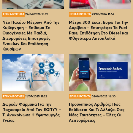
ΕΠΙΚΑΙΡΟΤΗΤΑ
22/04/2026 13:23
ΕΠΙΚΑΙΡΟΤΗΤΑ
23/03/2026 11:14
Νέο Πακέτο Μέτρων Από Την
Μέτρα 300 Εκατ. Ευρώ Για Την
Κυβέρνηση – Επίδομα Σε
Ακρίβεια – Επιστρέφει Το Fuel
Οικογένειες Με Παιδιά,
Pass, Επιδότηση Στο Diesel και
Διευρυμένες Επιστροφές
Φθηνότερα Ακτοπλοϊκά
Ενοικίων Και Επιδότηση
Καυσίμων
ΕΠΙΚΑΙΡΟΤΗΤΑ
11/07/2025 11:22
ΕΠΙΚΑΙΡΟΤΗΤΑ
02/06/2025 16:30
Δωρεάν Φάρμακα Για Την
Προσωπικός Αριθμός: Πώς
Παχυσαρκία Από Τον EOΠΥΥ –
Εκδίδεται Και Τι Αλλάζει Στις
Τι Ανακοίνωσε Η Υφυπουργός
Νέες Ταυτότητες – Όλες Οι
Υγείας
Λεπτομέρειες