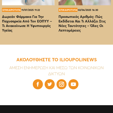
ΕΠΙΚΑΙΡΟΤΗΤΑ
11/07/2025 11:22
ΕΠΙΚΑΙΡΟΤΗΤΑ
02/06/2025 16:30
Δωρεάν Φάρμακα Για Την
Προσωπικός Αριθμός: Πώς
Παχυσαρκία Από Τον EOΠΥΥ –
Εκδίδεται Και Τι Αλλάζει Στις
Τι Ανακοίνωσε Η Υφυπουργός
Νέες Ταυτότητες – Όλες Οι
Υγείας
Λεπτομέρειες
ΑΚΟΛΟΥΘΗΣΤΕ ΤΟ ILIOUPOLINEWS
ΑΜΕΣΗ ΕΝΗΜΕΡΩΣΗ ΚΑΙ ΜΕΣΩ ΤΩΝ ΚΟΙΝΩΝΙΚΩΝ
ΔΙΚΤΥΩΝ



