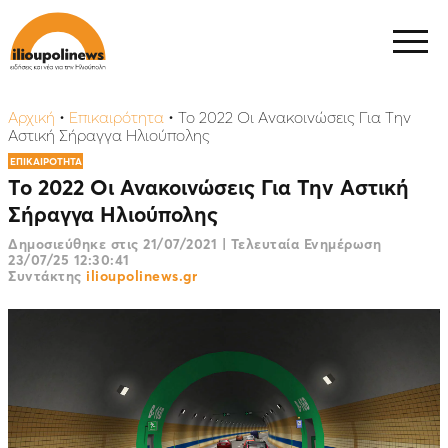
Αρχική
•
Επικαιρότητα
•
Το 2022 Οι Ανακοινώσεις Για Την
Αστική Σήραγγα Ηλιούπολης
ΕΠΙΚΑΙΡΟΤΗΤΑ
Το 2022 Οι Ανακοινώσεις Για Την Αστική
Σήραγγα Ηλιούπολης
Δημοσιεύθηκε στις
21/07/2021
|
Τελευταία Ενημέρωση
23/07/25 12:30:41
Συντάκτης
ilioupolinews.gr