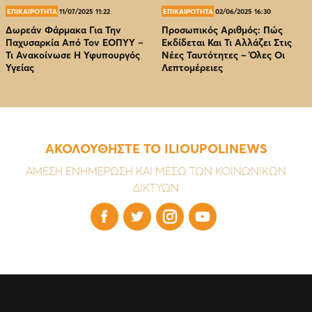
ΕΠΙΚΑΙΡΟΤΗΤΑ
11/07/2025 11:22
ΕΠΙΚΑΙΡΟΤΗΤΑ
02/06/2025 16:30
Δωρεάν Φάρμακα Για Την
Προσωπικός Αριθμός: Πώς
Παχυσαρκία Από Τον EOΠΥΥ –
Εκδίδεται Και Τι Αλλάζει Στις
Τι Ανακοίνωσε Η Υφυπουργός
Νέες Ταυτότητες – Όλες Οι
Υγείας
Λεπτομέρειες
ΑΚΟΛΟΥΘΗΣΤΕ ΤΟ ILIOUPOLINEWS
ΑΜΕΣΗ ΕΝΗΜΕΡΩΣΗ ΚΑΙ ΜΕΣΩ ΤΩΝ ΚΟΙΝΩΝΙΚΩΝ
ΔΙΚΤΥΩΝ



