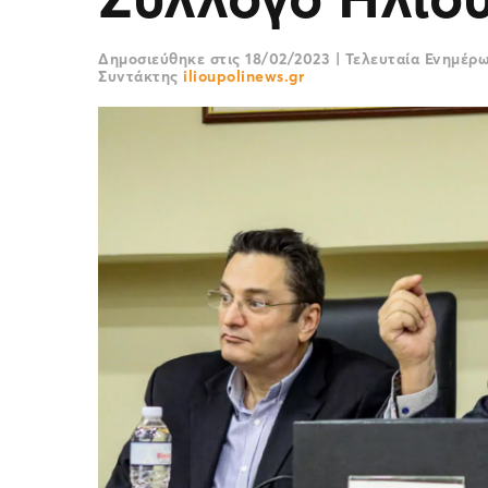
Δημοσιεύθηκε στις
18/02/2023
|
Τελευταία Ενημέρ
Συντάκτης
ilioupolinews.gr