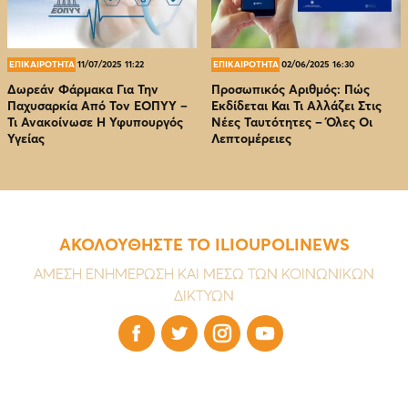
ΕΠΙΚΑΙΡΟΤΗΤΑ
11/07/2025 11:22
ΕΠΙΚΑΙΡΟΤΗΤΑ
02/06/2025 16:30
Δωρεάν Φάρμακα Για Την
Προσωπικός Αριθμός: Πώς
Παχυσαρκία Από Τον EOΠΥΥ –
Εκδίδεται Και Τι Αλλάζει Στις
Τι Ανακοίνωσε Η Υφυπουργός
Νέες Ταυτότητες – Όλες Οι
Υγείας
Λεπτομέρειες
ΑΚΟΛΟΥΘΗΣΤΕ ΤΟ ILIOUPOLINEWS
ΑΜΕΣΗ ΕΝΗΜΕΡΩΣΗ ΚΑΙ ΜΕΣΩ ΤΩΝ ΚΟΙΝΩΝΙΚΩΝ
ΔΙΚΤΥΩΝ



