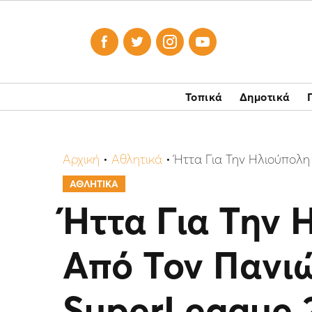




Τοπικά
Δημοτικά
Αρχική
•
Αθλητικά
•
Ήττα Για Την Ηλιούπολη
ΑΘΛΗΤΙΚΑ
Ήττα Για Την 
Από Τον Πανιώ
SuperLeague 