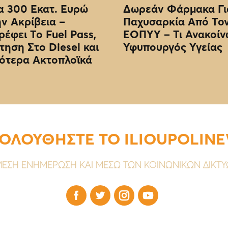
 300 Εκατ. Ευρώ
Δωρεάν Φάρμακα Γι
ην Ακρίβεια –
Παχυσαρκία Από Το
ρέφει Το Fuel Pass,
EOΠΥΥ – Τι Ανακοίν
τηση Στο Diesel και
Υφυπουργός Υγείας
ότερα Ακτοπλοϊκά
ΟΛΟΥΘΗΣΤΕ ΤΟ ILIOUPOLIN
ΕΣΗ ΕΝΗΜΕΡΩΣΗ ΚΑΙ ΜΕΣΩ ΤΩΝ ΚΟΙΝΩΝΙΚΩΝ ΔΙΚΤ



