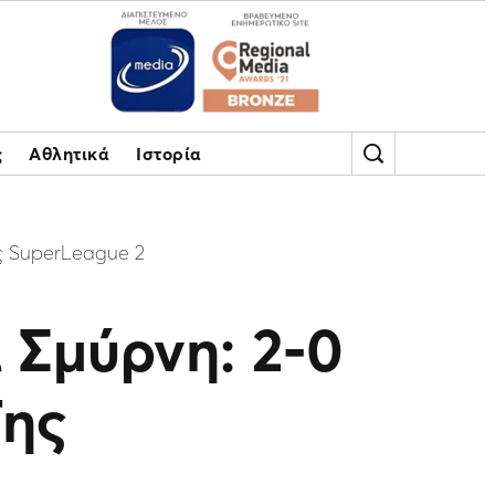
ς
Αθλητικά
Ιστορία
ης SuperLeague 2
 Σμύρνη: 2-0
Της