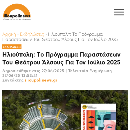
Αρχική
•
Εκδηλώσεις
•
Ηλιούπολη: Το Πρόγραμμα
Παραστάσεων Του Θεάτρου Άλσους Για Τον Ιούλιο 2025
ΕΚΔΗΛΩΣΕΙΣ
Ηλιούπολη: Το Πρόγραμμα Παραστάσεων
Του Θεάτρου Άλσους Για Τον Ιούλιο 2025
Δημοσιεύθηκε στις
27/06/2025
|
Τελευταία Ενημέρωση
27/06/25 13:53:41
Συντάκτης
ilioupolinews.gr