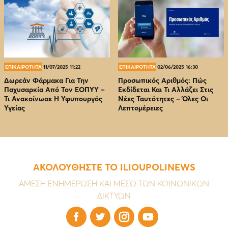
ΕΠΙΚΑΙΡΟΤΗΤΑ
11/07/2025 11:22
ΕΠΙΚΑΙΡΟΤΗΤΑ
02/06/2025 16:30
Δωρεάν Φάρμακα Για Την
Προσωπικός Αριθμός: Πώς
Παχυσαρκία Από Τον EOΠΥΥ –
Εκδίδεται Και Τι Αλλάζει Στις
Τι Ανακοίνωσε Η Υφυπουργός
Νέες Ταυτότητες – Όλες Οι
Υγείας
Λεπτομέρειες
ΑΚΟΛΟΥΘΗΣΤΕ ΤΟ ILIOUPOLINEWS
ΑΜΕΣΗ ΕΝΗΜΕΡΩΣΗ ΚΑΙ ΜΕΣΩ ΤΩΝ ΚΟΙΝΩΝΙΚΩΝ
ΔΙΚΤΥΩΝ



