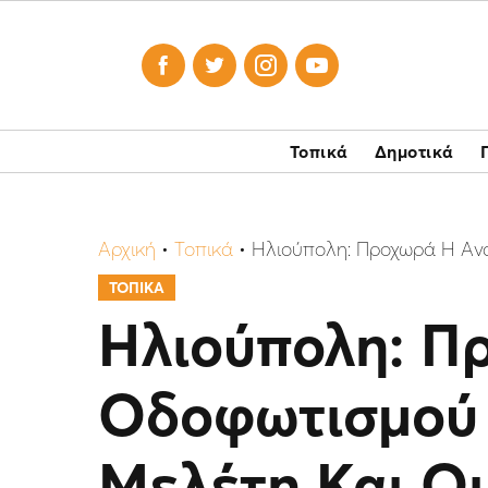




Τοπικά
Δημοτικά
Αρχική
•
Τοπικά
•
Ηλιούπολη: Προχωρά Η Ανα
ΤΟΠΙΚΑ
Ηλιούπολη: Π
Οδοφωτισμού 
Μελέτη Και Οι