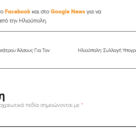
το
Facebook
και στο
Google News
για να
από την Ηλιούπολη.
εάτρου Άλσους Για Τον
Ηλιούπολη: Συλλογή Υπογρ
η
οχρεωτικά πεδία σημειώνονται με
*