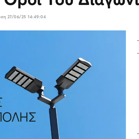
ωση
27/06/25 14:49:04