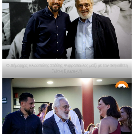
Ο Δήμαρχος Ηλιούπολης Στάθης Ψυρρόπουλος μαζί με τον σκηνοθέτη
Γιάννη Σμαραγδή.