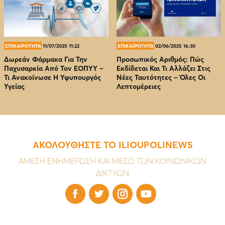
ΕΠΙΚΑΙΡΟΤΗΤΑ
11/07/2025 11:22
ΕΠΙΚΑΙΡΟΤΗΤΑ
02/06/2025 16:30
Δωρεάν Φάρμακα Για Την
Προσωπικός Αριθμός: Πώς
Παχυσαρκία Από Τον EOΠΥΥ –
Εκδίδεται Και Τι Αλλάζει Στις
Τι Ανακοίνωσε Η Υφυπουργός
Νέες Ταυτότητες – Όλες Οι
Υγείας
Λεπτομέρειες
ΑΚΟΛΟΥΘΗΣΤΕ ΤΟ ILIOUPOLINEWS
ΑΜΕΣΗ ΕΝΗΜΕΡΩΣΗ ΚΑΙ ΜΕΣΩ ΤΩΝ ΚΟΙΝΩΝΙΚΩΝ
ΔΙΚΤΥΩΝ



