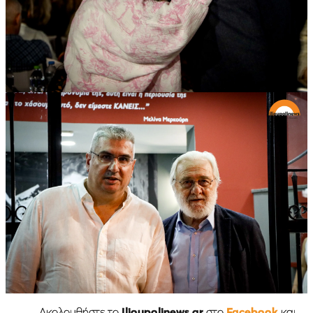
Ακολουθήστε το
Ilioupolinews.gr
στο
Facebook
και