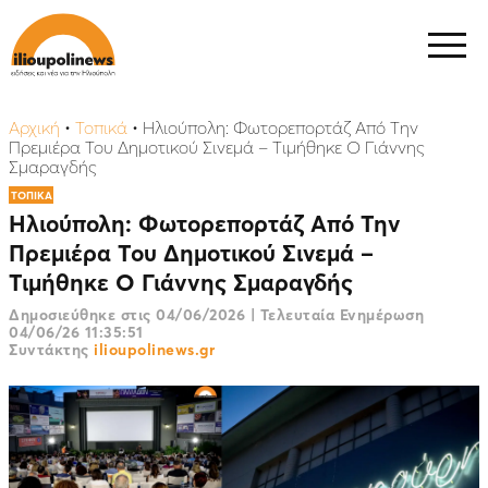
Αρχική
•
Τοπικά
•
Ηλιούπολη: Φωτορεπορτάζ Από Την
Πρεμιέρα Του Δημοτικού Σινεμά – Τιμήθηκε Ο Γιάννης
Σμαραγδής
ΤΟΠΙΚΑ
Ηλιούπολη: Φωτορεπορτάζ Από Την
Πρεμιέρα Του Δημοτικού Σινεμά –
Τιμήθηκε Ο Γιάννης Σμαραγδής
Δημοσιεύθηκε στις
04/06/2026
|
Τελευταία Ενημέρωση
04/06/26 11:35:51
Συντάκτης
ilioupolinews.gr