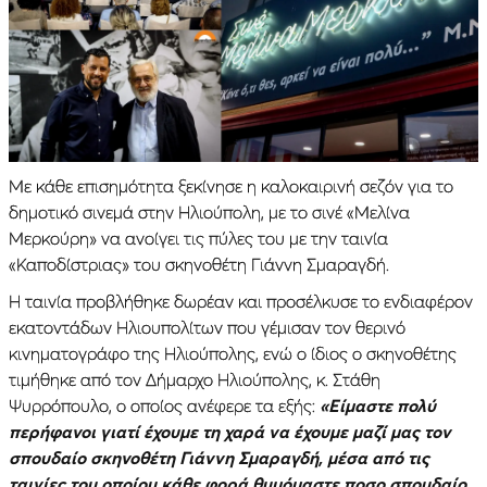
Με κάθε επισημότητα ξεκίνησε η καλοκαιρινή σεζόν για το
δημοτικό σινεμά στην Ηλιούπολη, με το σινέ «Μελίνα
Μερκούρη» να ανοίγει τις πύλες του με την ταινία
«Καποδίστριας» του σκηνοθέτη Γιάννη Σμαραγδή.
Η ταινία προβλήθηκε δωρέαν και προσέλκυσε το ενδιαφέρον
εκατοντάδων Ηλιουπολίτων που γέμισαν τον θερινό
κινηματογράφο της Ηλιούπολης, ενώ ο ίδιος ο σκηνοθέτης
τιμήθηκε από τον Δήμαρχο Ηλιούπολης, κ. Στάθη
Ψυρρόπουλο, ο οποίος ανέφερε τα εξής:
«Είμαστε πολύ
περήφανοι γιατί έχουμε τη χαρά να έχουμε μαζί μας τον
σπουδαίο σκηνοθέτη Γιάννη Σμαραγδή, μέσα από τις
ταινίες του οποίου κάθε φορά θυμόμαστε ποσο σπουδαίο