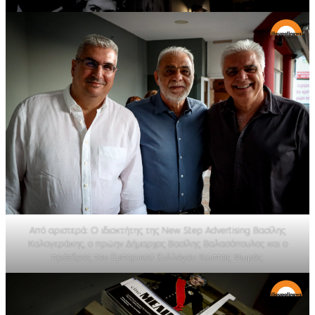
Από αριστερά: Ο ιδιοκτήτης της New Step Advertising Βασίλης
Καλογεράκης, ο πρώην Δήμαρχος Βασίλης Βαλασόπουλος και ο
πρόεδρος του Εμπορικού Συλλόγου Κώστας Ψωμάς.