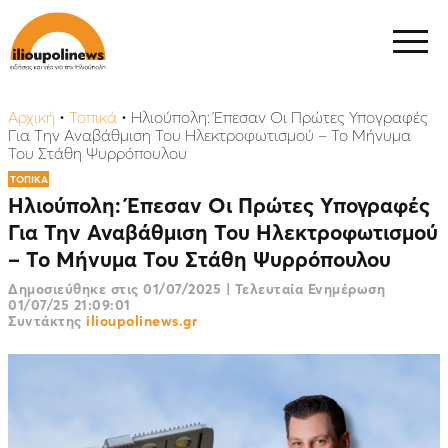
Αρχική
•
Τοπικά
•
Ηλιούπολη: Έπεσαν Οι Πρώτες Υπογραφές
Για Την Αναβάθμιση Του Ηλεκτροφωτισμού – Το Μήνυμα
Του Στάθη Ψυρρόπουλου
ΤΟΠΙΚΑ
Ηλιούπολη: Έπεσαν Οι Πρώτες Υπογραφές
Για Την Αναβάθμιση Του Ηλεκτροφωτισμού
– Το Μήνυμα Του Στάθη Ψυρρόπουλου
Δημοσιεύθηκε στις
01/07/2025
|
Τελευταία Ενημέρωση
01/07/25 21:09:01
Συντάκτης
ilioupolinews.gr