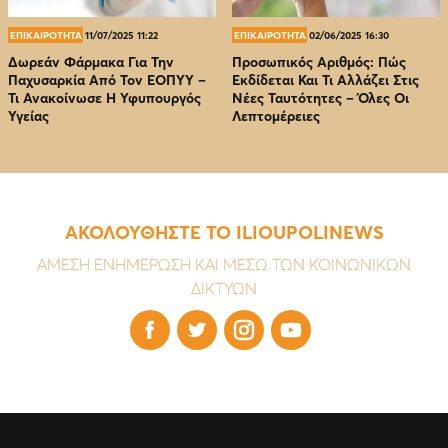
ΕΠΙΚΑΙΡΟΤΗΤΑ
11/07/2025 11:22
ΕΠΙΚΑΙΡΟΤΗΤΑ
02/06/2025 16:30
Δωρεάν Φάρμακα Για Την
Προσωπικός Αριθμός: Πώς
Παχυσαρκία Από Τον EOΠΥΥ –
Εκδίδεται Και Τι Αλλάζει Στις
Τι Ανακοίνωσε Η Υφυπουργός
Νέες Ταυτότητες – Όλες Οι
Υγείας
Λεπτομέρειες
ΑΚΟΛΟΥΘΗΣΤΕ ΤΟ ILIOUPOLINEWS
ΑΜΕΣΗ ΕΝΗΜΕΡΩΣΗ ΚΑΙ ΜΕΣΩ ΤΩΝ ΚΟΙΝΩΝΙΚΩΝ
ΔΙΚΤΥΩΝ



