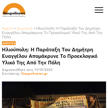
Αρχική
•
Δημοτικά
•
Ηλιούπολη: H Παράταξη Του Δημήτρη
Ευαγγέλου Απομάκρυνε Το Προεκλογικό Υλικό Της Από Την
Πόλη
ΔΗΜΟΤΙΚΑ
Ηλιούπολη: H Παράταξη Του Δημήτρη
Ευαγγέλου Απομάκρυνε Το Προεκλογικό
Υλικό Της Από Την Πόλη
Δημοσιεύθηκε στις
11/10/2023
Συντάκτης
ilioupolinews.gr