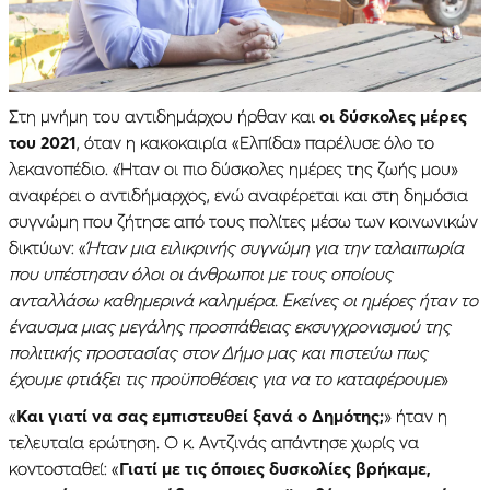
Στη μνήμη του αντιδημάρχου ήρθαν και
οι δύσκολες μέρες
του 2021
, όταν η κακοκαιρία «Ελπίδα» παρέλυσε όλο το
λεκανοπέδιο. «Ήταν οι πιο δύσκολες ημέρες της ζωής μου»
αναφέρει ο αντιδήμαρχος, ενώ αναφέρεται και στη δημόσια
συγνώμη που ζήτησε από τους πολίτες μέσω των κοινωνικών
δικτύων: «
Ήταν μια ειλικρινής συγνώμη για την ταλαιπωρία
που υπέστησαν όλοι οι άνθρωποι με τους οποίους
ανταλλάσω καθημερινά καλημέρα. Εκείνες οι ημέρες ήταν το
έναυσμα μιας μεγάλης προσπάθειας εκσυγχρονισμού της
πολιτικής προστασίας στον Δήμο μας και πιστεύω πως
έχουμε φτιάξει τις προϋποθέσεις για να το καταφέρουμε
»
«
Και γιατί να σας εμπιστευθεί ξανά ο Δημότης;
» ήταν η
τελευταία ερώτηση. Ο κ. Αντζινάς απάντησε χωρίς να
κοντοσταθεί: «
Γιατί με τις όποιες δυσκολίες βρήκαμε,