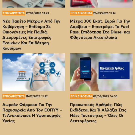
ΕΠΙΚΑΙΡΟΤΗΤΑ
22/04/2026 13:23
ΕΠΙΚΑΙΡΟΤΗΤΑ
23/03/2026 11:14
Νέο Πακέτο Μέτρων Από Την
Μέτρα 300 Εκατ. Ευρώ Για Την
Κυβέρνηση – Επίδομα Σε
Ακρίβεια – Επιστρέφει Το Fuel
Οικογένειες Με Παιδιά,
Pass, Επιδότηση Στο Diesel και
Διευρυμένες Επιστροφές
Φθηνότερα Ακτοπλοϊκά
Ενοικίων Και Επιδότηση
Καυσίμων
ΕΠΙΚΑΙΡΟΤΗΤΑ
11/07/2025 11:22
ΕΠΙΚΑΙΡΟΤΗΤΑ
02/06/2025 16:30
Δωρεάν Φάρμακα Για Την
Προσωπικός Αριθμός: Πώς
Παχυσαρκία Από Τον EOΠΥΥ –
Εκδίδεται Και Τι Αλλάζει Στις
Τι Ανακοίνωσε Η Υφυπουργός
Νέες Ταυτότητες – Όλες Οι
Υγείας
Λεπτομέρειες