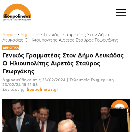
Αρχική
•
Δημοτικά
•
Γενικός Γραμματέας Στον Δήμο
Λευκάδας Ο Ηλιουπολίτης Αιρετός Σταύρος Γεωργάκης
ΔΗΜΟΤΙΚΑ
Γενικός Γραμματέας Στον Δήμο Λευκάδας
Ο Ηλιουπολίτης Αιρετός Σταύρος
Γεωργάκης
Δημοσιεύθηκε στις
23/02/2024
|
Τελευταία Ενημέρωση
23/02/24 15:11:58
Συντάκτης
ilioupolinews.gr