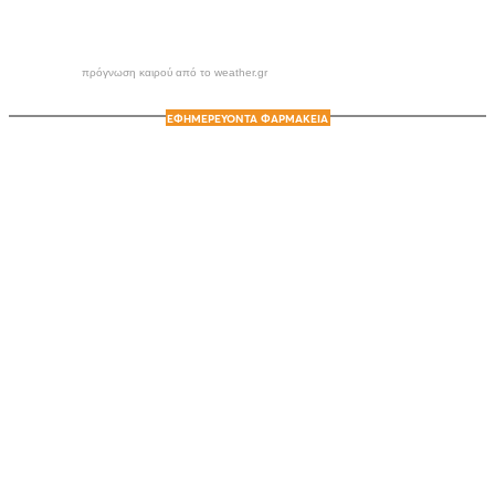
πρόγνωση καιρού από το weather.gr
ΕΦΗΜΕΡΕΥΟΝΤΑ ΦΑΡΜΑΚΕΙΑ