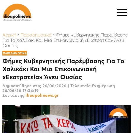
Αρχική
•
Παραδημοτικά
•
Φήμες Κυβερνητικής Παρέμβασης
Για Το Χαλικάκι Και Μια Επικοινωνιακή «Εκστρατεία» Άνευ
Ουσίας
ΠΑΡΑΔΗΜΟΤΙΚΑ
Φήμες Κυβερνητικής Παρέμβασης Για Το
Χαλικάκι Και Μια Επικοινωνιακή
«Εκστρατεία» Άνευ Ουσίας
Δημοσιεύθηκε στις
26/06/2026
|
Τελευταία Ενημέρωση
26/06/26 17:34:19
Συντάκτης
ilioupolinews.gr