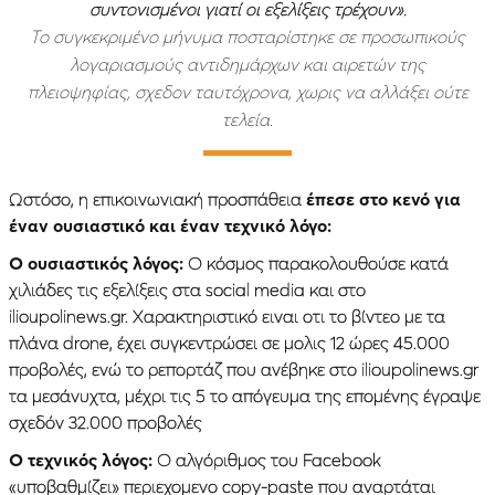
συντονισμένοι γιατί οι εξελίξεις τρέχουν».
Το συγκεκριμένο μήνυμα ποσταρίστηκε σε προσωπικούς
λογαριασμούς αντιδημάρχων και αιρετών της
πλειοψηφίας, σχεδον ταυτόχρονα, χωρις να αλλάξει ούτε
τελεία.
Ωστόσο, η επικοινωνιακή προσπάθεια
έπεσε στο κενό για
έναν ουσιαστικό και έναν τεχνικό λόγο:
Ο ουσιαστικός λόγος:
Ο κόσμος παρακολουθούσε κατά
χιλιάδες τις εξελίξεις στα social media και στο
ilioupolinews.gr. Χαρακτηριστικό ειναι οτι το βίντεο με τα
πλάνα drone, έχει συγκεντρώσει σε μολις 12 ώρες 45.000
προβολές, ενώ το ρεπορτάζ που ανέβηκε στο ilioupolinews.gr
τα μεσάνυχτα, μέχρι τις 5 το απόγευμα της επομένης έγραψε
σχεδόν 32.000 προβολές
Ο τεχνικός λόγος:
Ο αλγόριθμος του Facebook
«υποβαθμίζει» περιεχομενο copy-paste που αναρτάται