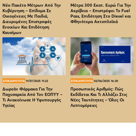
Νέο Πακέτο Μέτρων Από Την
Μέτρα 300 Εκατ. Ευρώ Για Την
Κυβέρνηση – Επίδομα Σε
Ακρίβεια – Επιστρέφει Το Fuel
Οικογένειες Με Παιδιά,
Pass, Επιδότηση Στο Diesel και
Διευρυμένες Επιστροφές
Φθηνότερα Ακτοπλοϊκά
Ενοικίων Και Επιδότηση
Καυσίμων
ΕΠΙΚΑΙΡΟΤΗΤΑ
11/07/2025 11:22
ΕΠΙΚΑΙΡΟΤΗΤΑ
02/06/2025 16:30
Δωρεάν Φάρμακα Για Την
Προσωπικός Αριθμός: Πώς
Παχυσαρκία Από Τον EOΠΥΥ –
Εκδίδεται Και Τι Αλλάζει Στις
Τι Ανακοίνωσε Η Υφυπουργός
Νέες Ταυτότητες – Όλες Οι
Υγείας
Λεπτομέρειες