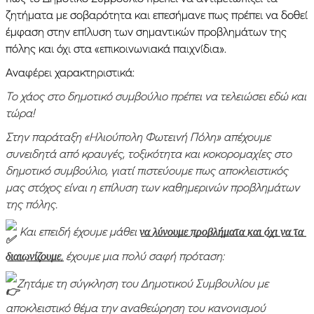
ζητήματα με σοβαρότητα και επεσήμανε πως πρέπει να δοθεί
έμφαση στην επίλυση των σημαντικών προβλημάτων της
πόλης και όχι στα «επικοινωνιακά παιχνίδια».
Αναφέρει χαρακτηριστικά:
Το χάος στο δημοτικό συμβούλιο πρέπει να τελειώσει εδώ και
τώρα!
Στην παράταξη «Ηλιούπολη Φωτεινή Πόλη» απέχουμε
συνειδητά από κραυγές, τοξικότητα και κοκορομαχίες στο
δημοτικό συμβούλιο, γιατί πιστεύουμε πως αποκλειστικός
μας στόχος είναι η επίλυση των καθημερινών προβλημάτων
της πόλης.
Και επειδή έχουμε μάθει ν̲α̲ λ̲ύ̲ν̲ο̲υ̲μ̲ε̲ π̲ρ̲ο̲β̲λ̲ή̲μ̲α̲τ̲α̲ κ̲α̲ι̲ ό̲χ̲ι̲ ν̲α̲ τ̲α̲
δ̲ι̲α̲ι̲ω̲ν̲ί̲ζ̲ο̲υ̲μ̲ε̲, έχουμε μια πολύ σαφή πρόταση:
Ζητάμε τη σύγκληση του Δημοτικού Συμβουλίου με
αποκλειστικό θέμα την αναθεώρηση του κανονισμού