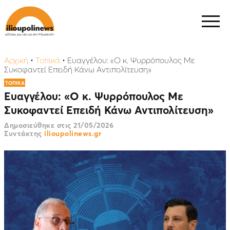
Αρχική
•
Τοπικά
•
Ευαγγέλου: «Ο κ. Ψυρρόπουλος Με
Συκοφαντεί Επειδή Κάνω Αντιπολίτευση»
ΤΟΠΙΚΑ
Ευαγγέλου: «Ο κ. Ψυρρόπουλος Με
Συκοφαντεί Επειδή Κάνω Αντιπολίτευση»
Δημοσιεύθηκε στις
21/05/2026
Συντάκτης
ilioupolinews.gr