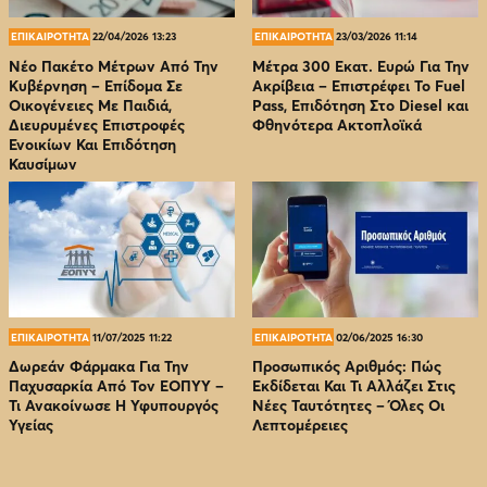
ΕΠΙΚΑΙΡΟΤΗΤΑ
22/04/2026 13:23
ΕΠΙΚΑΙΡΟΤΗΤΑ
23/03/2026 11:14
Νέο Πακέτο Μέτρων Από Την
Μέτρα 300 Εκατ. Ευρώ Για Την
Κυβέρνηση – Επίδομα Σε
Ακρίβεια – Επιστρέφει Το Fuel
Οικογένειες Με Παιδιά,
Pass, Επιδότηση Στο Diesel και
Διευρυμένες Επιστροφές
Φθηνότερα Ακτοπλοϊκά
Ενοικίων Και Επιδότηση
Καυσίμων
ΕΠΙΚΑΙΡΟΤΗΤΑ
11/07/2025 11:22
ΕΠΙΚΑΙΡΟΤΗΤΑ
02/06/2025 16:30
Δωρεάν Φάρμακα Για Την
Προσωπικός Αριθμός: Πώς
Παχυσαρκία Από Τον EOΠΥΥ –
Εκδίδεται Και Τι Αλλάζει Στις
Τι Ανακοίνωσε Η Υφυπουργός
Νέες Ταυτότητες – Όλες Οι
Υγείας
Λεπτομέρειες