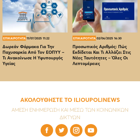
ΕΠΙΚΑΙΡΟΤΗΤΑ
11/07/2025 11:22
ΕΠΙΚΑΙΡΟΤΗΤΑ
02/06/2025 16:30
Δωρεάν Φάρμακα Για Την
Προσωπικός Αριθμός: Πώς
Παχυσαρκία Από Τον EOΠΥΥ –
Εκδίδεται Και Τι Αλλάζει Στις
Τι Ανακοίνωσε Η Υφυπουργός
Νέες Ταυτότητες – Όλες Οι
Υγείας
Λεπτομέρειες
ΑΚΟΛΟΥΘΗΣΤΕ ΤΟ ILIOUPOLINEWS
ΑΜΕΣΗ ΕΝΗΜΕΡΩΣΗ ΚΑΙ ΜΕΣΩ ΤΩΝ ΚΟΙΝΩΝΙΚΩΝ
ΔΙΚΤΥΩΝ



