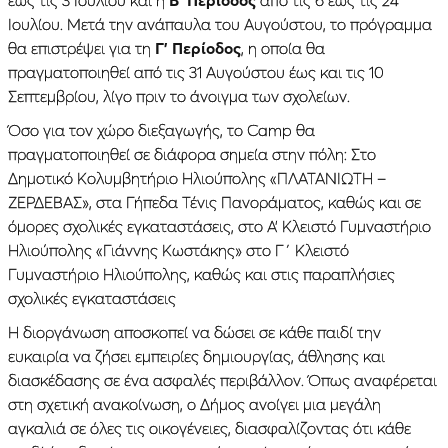
έως τις 3 Ιουλίου και η
Β’ Περίοδος
από τις 6 έως τις 24
Ιουλίου. Μετά την ανάπαυλα του Αυγούστου, το πρόγραμμα
θα επιστρέψει για τη
Γ’ Περίοδος
, η οποία θα
πραγματοποιηθεί από τις 31 Αυγούστου έως και τις 10
Σεπτεμβρίου, λίγο πριν το άνοιγμα των σχολείων.
Όσο για τον χώρο διεξαγωγής, το Camp θα
πραγματοποιηθεί σε διάφορα σημεία στην πόλη: Στο
Δημοτικό Κολυμβητήριο Ηλιούπολης «ΠΛΑΤΑΝΙΩΤΗ –
ΖΕΡΔΕΒΑΣ», στα Γήπεδα Τένις Πανοράματος, καθώς και σε
όμορες σχολικές εγκαταστάσεις, στο Α’ Κλειστό Γυμναστήριο
Ηλιούπολης «Γιάννης Κωστάκης» στο Γ΄ Κλειστό
Γυμναστήριο Ηλιούπολης, καθώς και στις παραπλήσιες
σχολικές εγκαταστάσεις
Η διοργάνωση αποσκοπεί να δώσει σε κάθε παιδί την
ευκαιρία να ζήσει εμπειρίες δημιουργίας, άθλησης και
διασκέδασης σε ένα ασφαλές περιβάλλον. Όπως αναφέρεται
στη σχετική ανακοίνωση, ο Δήμος ανοίγει μια μεγάλη
αγκαλιά σε όλες τις οικογένειες, διασφαλίζοντας ότι κάθε