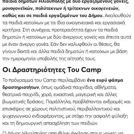
παιδιά δημοτών Ηλιούπολης με δύο εργαζόμενους γονείς,
μονογονεϊκών, πολύτεκνων ή τρίτεκνων οικογενειών,
καθώς και σε παιδιά εργαζομένων του Δήμου.
Ακολουθούν
τα παιδιά κατοίκων με τα ίδια οικογενειακά και εργασιακά
κριτήρια. Στη συνέχεια, προτεραιότητα έχουν τα παιδιά
δημοτών ή κατοίκων με δύο άνεργους γονείς και έπειτα αυτά
με έναν άνεργο γονέα. Εάν δεν καλυφθούν οι θέσεις, θα
γίνουν δεκτά και άλλα παιδιά δημοτών ή κατοίκων με βάση
την ημερομηνία υποβολής της αίτησής τους.
Οι Δραστηριότητες Του Camp
Το πρόγραμμα του Camp περιλαμβάνει
ένα ευρύ φάσμα
δραστηριοτήτων
, όπως ομαδικά παιχνίδια, αθλήματα,
θεατρικό παιχνίδι, χορό, εικαστικά, μαγειρική και άλλες
βιωματικές δράσεις. Παράλληλα, προβλέπονται εκδρομές και
επισκέψεις σε χώρους πολιτιστικού, περιβαλλοντικού και
ψυχαγωγικού ενδιαφέροντος, με στόχο την ασφαλή φύλαξη
και τη δημιουργική απασχόληση των παιδιών.
Ο Δήμος Ηλιούπολης απευθύνει έκκληση στους γονείς να