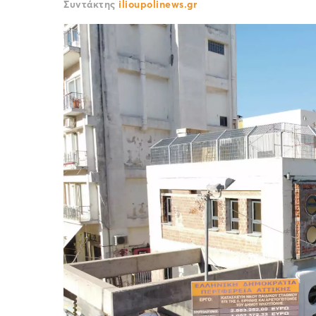
Συντάκτης
ilioupolinews.gr