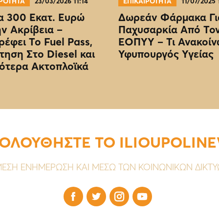
ΙΡΟΤΗΤΑ
23/03/2026 11:14
ΕΠΙΚΑΙΡΟΤΗΤΑ
11/07/2025 
 300 Εκατ. Ευρώ
Δωρεάν Φάρμακα Γι
ην Ακρίβεια –
Παχυσαρκία Από Το
ρέφει Το Fuel Pass,
EOΠΥΥ – Τι Ανακοίν
τηση Στο Diesel και
Υφυπουργός Υγείας
ότερα Ακτοπλοϊκά
ΟΛΟΥΘΗΣΤΕ ΤΟ ILIOUPOLIN
ΕΣΗ ΕΝΗΜΕΡΩΣΗ ΚΑΙ ΜΕΣΩ ΤΩΝ ΚΟΙΝΩΝΙΚΩΝ ΔΙΚΤ



