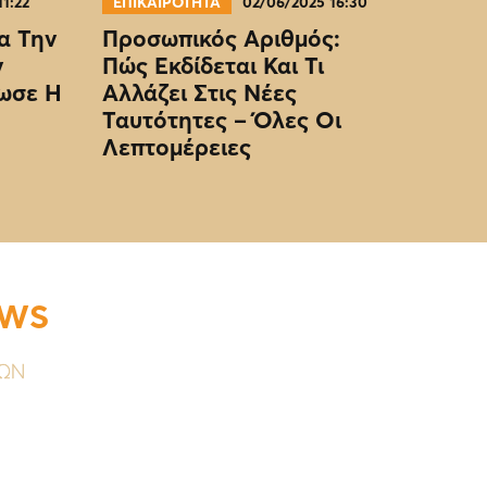
11:22
ΕΠΙΚΑΙΡΟΤΗΤΑ
02/06/2025 16:30
α Την
Προσωπικός Αριθμός:
ν
Πώς Εκδίδεται Και Τι
ωσε Η
Αλλάζει Στις Νέες
Ταυτότητες – Όλες Οι
Λεπτομέρειες
EWS
ΥΩΝ