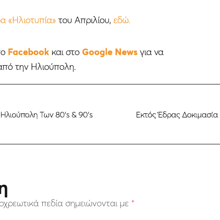
α «Ηλιοτυπία»
του Απριλίου,
εδώ.
το
Facebook
και στο
Google News
για να
από την Ηλιούπολη.
λιούπολη Των 80’s & 90’s
Εκτός Έδρας Δοκιμασία
η
οχρεωτικά πεδία σημειώνονται με
*