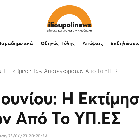
Παραδημοτικά
Οδηγός Πόλης
Απόψεις
Εκδηλώσει
υ: H Eκτίμηση Των Αποτελεσμάτων Από Το ΥΠ.ΕΣ
Ιουνίου: H Eκτίμη
ν Από Το ΥΠ.ΕΣ
ρωση
25/06/23 20:20:34