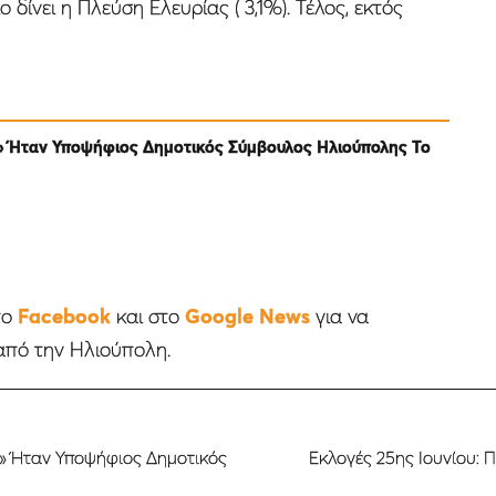
 δίνει η Πλεύση Ελευρίας ( 3,1%). Τέλος, εκτός
» Ήταν Υποψήφιος Δημοτικός Σύμβουλος Ηλιούπολης Το
το
Facebook
και στο
Google News
για να
από την Ηλιούπολη.
» Ήταν Υποψήφιος Δημοτικός
Εκλογές 25ης Ιουνίου: 