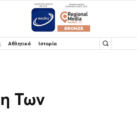
ς
Αθλητικά
Ιστορία
ση Των