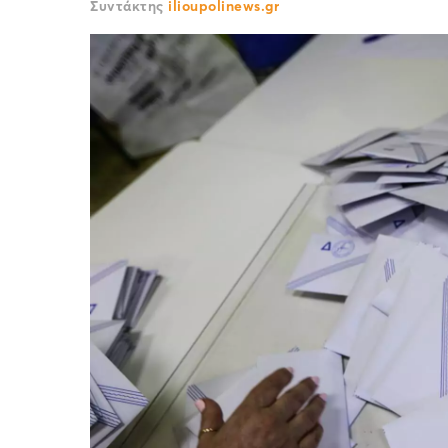
Συντάκτης
ilioupolinews.gr