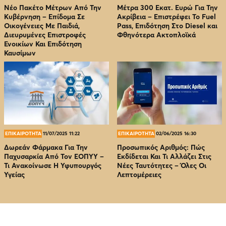
Νέο Πακέτο Μέτρων Από Την
Μέτρα 300 Εκατ. Ευρώ Για Την
Κυβέρνηση – Επίδομα Σε
Ακρίβεια – Επιστρέφει Το Fuel
Οικογένειες Με Παιδιά,
Pass, Επιδότηση Στο Diesel και
Διευρυμένες Επιστροφές
Φθηνότερα Ακτοπλοϊκά
Ενοικίων Και Επιδότηση
Καυσίμων
ΕΠΙΚΑΙΡΟΤΗΤΑ
11/07/2025 11:22
ΕΠΙΚΑΙΡΟΤΗΤΑ
02/06/2025 16:30
Δωρεάν Φάρμακα Για Την
Προσωπικός Αριθμός: Πώς
Παχυσαρκία Από Τον EOΠΥΥ –
Εκδίδεται Και Τι Αλλάζει Στις
Τι Ανακοίνωσε Η Υφυπουργός
Νέες Ταυτότητες – Όλες Οι
Υγείας
Λεπτομέρειες