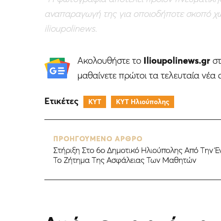
αναπαραγωγή της για οποιοδήποτε σκοπό χω
ilioupolinews.
Ακολουθήστε το
Ilioupolinews.gr
σ
μαθαίνετε πρώτοι τα τελευταία νέα 
Ετικέτες
ΚΥΤ
ΚΥΤ Ηλιούπολης
ΠΡΟΗΓΟΥΜΕΝΟ ΑΡΘΡΟ
Στήριξη Στο 6ο Δημοτικό Ηλιούπολης Από Την 
Το Ζήτημα Της Ασφάλειας Των Μαθητών