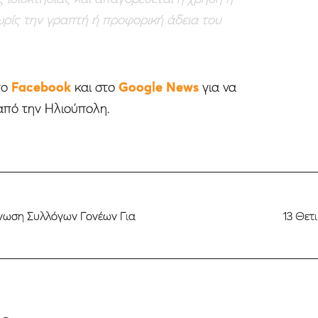
ρίς την γραπτή ή προφορική άδεια του
το
Facebook
και στο
Google News
για να
από την Ηλιούπολη.
Ένωση Συλλόγων Γονέων Για
13 Θετ