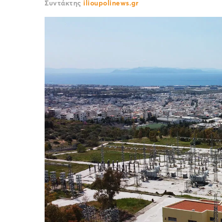
Συντάκτης
ilioupolinews.gr