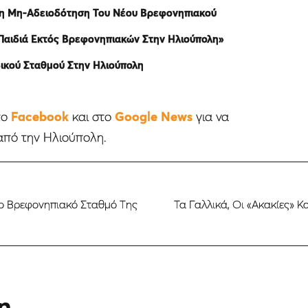
 Τη Μη-Αδειοδότηση Του Νέου Βρεφονηπιακού
Παιδιά Εκτός Βρεφονηπιακών Στην Ηλιούπολη»
δικού Σταθμού Στην Ηλιούπολη
το
Facebook
και στο
Google News
για να
από την Ηλιούπολη.
έο Βρεφονηπιακό Σταθμό Της
Τα Γαλλικά, Οι «Ακακίες» 
η