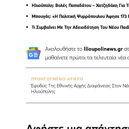
Ηλιούπολη: Βολές Παπαδάτου – Χατζηδάκη Για
Μπουγάς: «Η Πολιτική Ψυρρόπουλου Άφησε 173 
Τι Συμβαίνει Με Την Αδειοδότηση Του Νέου Παι
Ακολουθήστε το
Ilioupolinews.gr
σ
μαθαίνετε πρώτοι τα τελευταία νέα 
ΠΡΟΗΓΟΥΜΕΝΟ ΑΡΘΡΟ
Έφοδος Της Εθνικής Αρχής Διαφάνειας Στον Ν
Ηλιούπολης
Αφήστε μια απάντησ