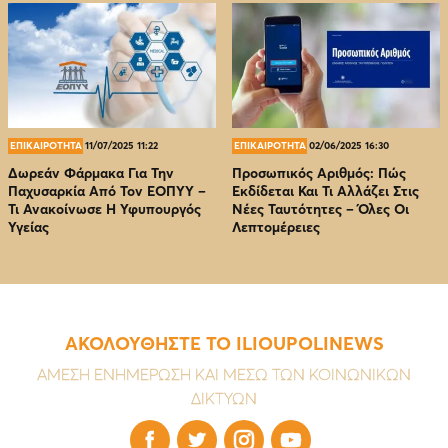
ΕΠΙΚΑΙΡΟΤΗΤΑ
11/07/2025 11:22
ΕΠΙΚΑΙΡΟΤΗΤΑ
02/06/2025 16:30
Δωρεάν Φάρμακα Για Την
Προσωπικός Αριθμός: Πώς
Παχυσαρκία Από Τον EOΠΥΥ –
Εκδίδεται Και Τι Αλλάζει Στις
Τι Ανακοίνωσε Η Υφυπουργός
Νέες Ταυτότητες – Όλες Οι
Υγείας
Λεπτομέρειες
ΑΚΟΛΟΥΘΗΣΤΕ ΤΟ ILIOUPOLINEWS
ΑΜΕΣΗ ΕΝΗΜΕΡΩΣΗ ΚΑΙ ΜΕΣΩ ΤΩΝ ΚΟΙΝΩΝΙΚΩΝ
ΔΙΚΤΥΩΝ



