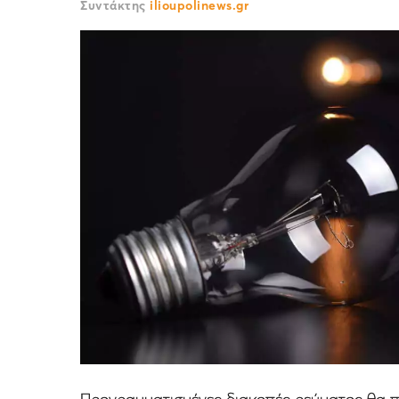
Συντάκτης
ilioupolinews.gr