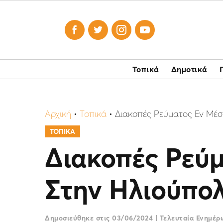




Τοπικά
Δημοτικά
Αρχική
•
Τοπικά
•
Διακοπές Ρεύματος Εν Μέσ
ΤΟΠΙΚΑ
Διακοπές Ρεύ
Στην Ηλιούπολ
Δημοσιεύθηκε στις
03/06/2024
|
Τελευταία Ενημέ