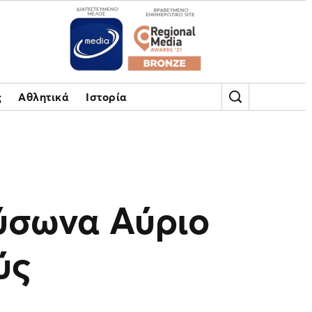
ς
Αθλητικά
Ιστορία
ύσωνα Αύριο
ύς