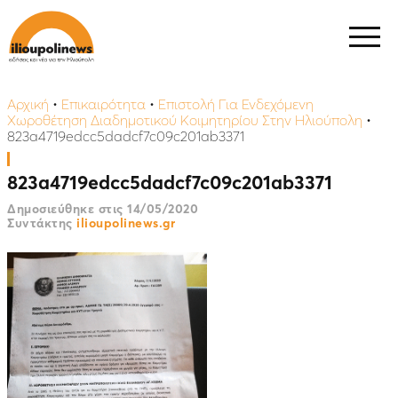
Αρχική
•
Επικαιρότητα
•
Επιστολή Για Ενδεχόμενη
Χωροθέτηση Διαδημοτικού Κοιμητηρίου Στην Ηλιούπολη
•
823a4719edcc5dadcf7c09c201ab3371
823a4719edcc5dadcf7c09c201ab3371
Δημοσιεύθηκε στις
14/05/2020
Συντάκτης
ilioupolinews.gr