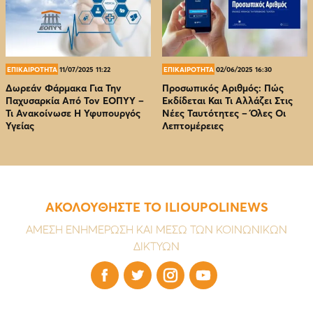
ΕΠΙΚΑΙΡΟΤΗΤΑ
11/07/2025 11:22
ΕΠΙΚΑΙΡΟΤΗΤΑ
02/06/2025 16:30
Δωρεάν Φάρμακα Για Την
Προσωπικός Αριθμός: Πώς
Παχυσαρκία Από Τον EOΠΥΥ –
Εκδίδεται Και Τι Αλλάζει Στις
Τι Ανακοίνωσε Η Υφυπουργός
Νέες Ταυτότητες – Όλες Οι
Υγείας
Λεπτομέρειες
ΑΚΟΛΟΥΘΗΣΤΕ ΤΟ ILIOUPOLINEWS
ΑΜΕΣΗ ΕΝΗΜΕΡΩΣΗ ΚΑΙ ΜΕΣΩ ΤΩΝ ΚΟΙΝΩΝΙΚΩΝ
ΔΙΚΤΥΩΝ



