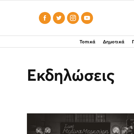




Τοπικά
Δημοτικά
Εκδηλώσεις