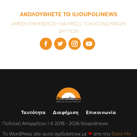
ΑΚΟΛΟΥΘΗΣΤΕ ΤΟ ILIOUPOLINEWS
ΑΜΕΣΗ ΕΝΗΜΕΡΩΣΗ ΚΑΙ ΜΕΣΩ ΤΩΝ ΚΟΙΝΩΝΙΚΩΝ
ΔΙΚΤΥΩΝ




Ταυτότητα
Διαφήμιση
Επικοινωνία
Πολιτική Απορρήτου
| © 2018 - 2026 Ilioupolinews
Το WordPress site αυτό σχεδιάστηκε με
❤
απο την
Bake My