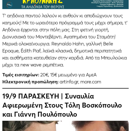
Τ’ αηδόνια παντού λαλούν κι ανθούν κι αποδιώχνουν τους
καημούς! Με το ωραιότερο πρόγραμμά τους μέχρι σήμερα, τ’
Αηδόνια έρχονται στην πόλη μας. Στη φετινή γιορτή,
Διονυσιακά του Μοντεβέρντι. Αγαπημένα του Σταμάτη!
Μερικά ολοκαίνουργια. Reynaldo Hahn, γαλλική Belle
Epoque, Édith Piaf, λαϊκά κλασικά, δημοτικά περιπατητικά
και αισθήματα κατευθείαν στην καρδιά. Από τα Μπουλούκια
μέχρι τα new wave ρεμπέτικα.
Τιμές εισιτηρίων:
20€, 15€ μειωμένο για ΑμεΑ
Ηλεκτρονική προπώληση:
artinfo.gr, more.com
19/9 ΠΑΡΑΣΚΕΥΗ
| Συναυλία
Αφιερωμένη Στους Τόλη Βοσκόπουλο
και Γιάννη Πουλόπουλο