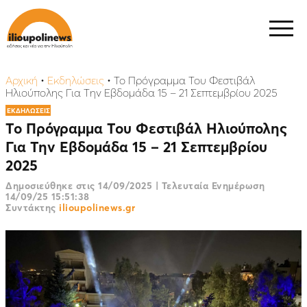
Αρχική
•
Εκδηλώσεις
•
Το Πρόγραμμα Του Φεστιβάλ
Ηλιούπολης Για Την Εβδομάδα 15 – 21 Σεπτεμβρίου 2025
ΕΚΔΗΛΩΣΕΙΣ
Το Πρόγραμμα Του Φεστιβάλ Ηλιούπολης
Για Την Εβδομάδα 15 – 21 Σεπτεμβρίου
2025
Δημοσιεύθηκε στις
14/09/2025
|
Τελευταία Ενημέρωση
14/09/25 15:51:38
Συντάκτης
ilioupolinews.gr