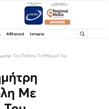
ς
Αθλητικά
Ιστορία
ύμμαχο Τον Πολίτη» Το Μήνυμά Του
ημήτρη
όλη Με
 Του