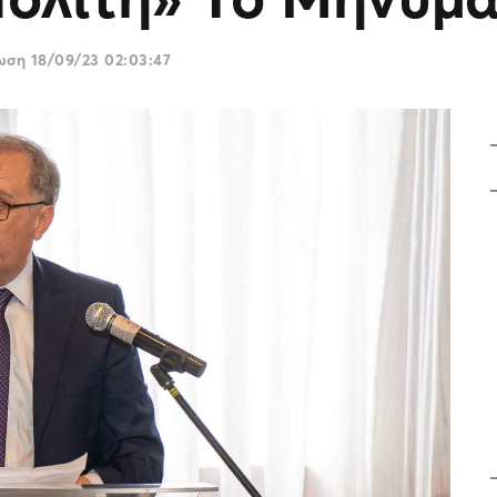
ρωση
18/09/23 02:03:47