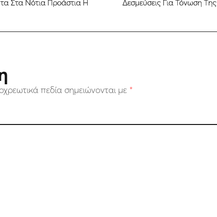
ητα Στα Νότια Προάστια Η
Δεσμεύσεις Για Τόνωση Τη
η
οχρεωτικά πεδία σημειώνονται με
*