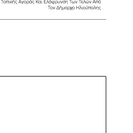
ς Τοπικής Αγοράς Και Ελάφρυνση Των Τελών Από
Τον Δήμαρχο Ηλιούπολης