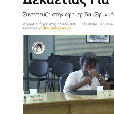
Συνέντευξη στην εφημερίδα «Σφυγμό
Δημοσιεύθηκε στις
27/12/2020
|
Τελευταία Ενημέρ
Συντάκτης
ilioupolinews.gr