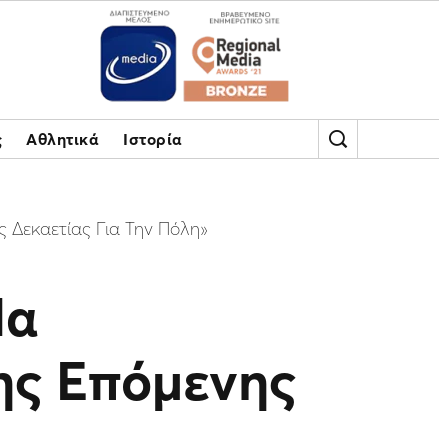
ς
Αθλητικά
Ιστορία
ς Δεκαετίας Για Την Πόλη»
Να
Της Επόμενης