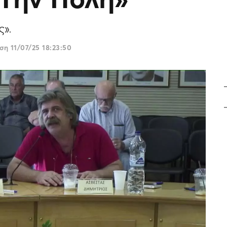
ς».
ωση
11/07/25 18:23:50