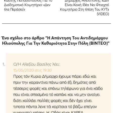
Kωστής Παπαδόπουλος Για Το
Δήμαρχος Ηλιούπολης: «Δεν
Διαδημοτικό Κοιμητήριο: «Δεν
Είναι Κακή Ιδέα Να Φτιαχτεί
Θα Περάσει!»
Κοιμητήριο Στη Θέση Του ΚΥΤ»
(VIDEO)
Ένα σχόλιο στο άρθρο “
Η Απάντηση Του Αντιδημάρχου
Ηλιούπολης Για Την Καθαριότητα Στην Πόλη (ΒΙΝΤΕΟ)
”
Ο/Η
Αλεξίου Βασίλης
λέει:
15/05/2020 στις 19:30
Προς τόν Κυριο Δήμαρχο έχουμε πάρει εδώ και
πριν την καραντίνα πάνω από έξι δημότες από
τέσσερις φορές και επάνω τηλέφωνο για ένα κάδο
που είναι σπασμένο τό καπάκι και να μην ανοίγει
διότι κολλάει πολλές φορές και δέν έχει γίνει
τιποτα πάντα λενε τά κορίτσια τό βάζω επείγον
ευχαριστώ επίσης. Η. Οδός είναι ΚΑΡΕΑ.