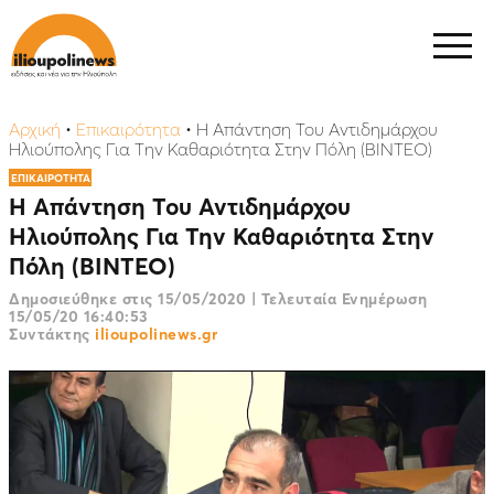
Αρχική
•
Επικαιρότητα
•
Η Απάντηση Του Αντιδημάρχου
Ηλιούπολης Για Την Καθαριότητα Στην Πόλη (ΒΙΝΤΕΟ)
ΕΠΙΚΑΙΡΟΤΗΤΑ
Η Απάντηση Του Αντιδημάρχου
Ηλιούπολης Για Την Καθαριότητα Στην
Πόλη (ΒΙΝΤΕΟ)
Δημοσιεύθηκε στις
15/05/2020
|
Τελευταία Ενημέρωση
15/05/20 16:40:53
Συντάκτης
ilioupolinews.gr