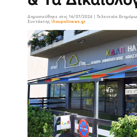
Δημοσιεύθηκε στις
16/07/2024
|
Τελευταία Ενημέρ
Συντάκτης
ilioupolinews.gr