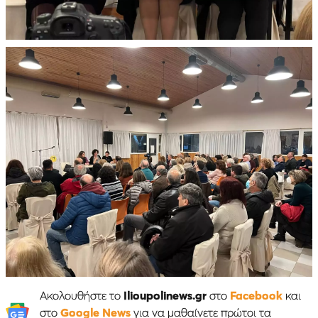
Ακολουθήστε το
Ilioupolinews.gr
στο
Facebook
και
στο
Google News
για να μαθαίνετε πρώτοι τα