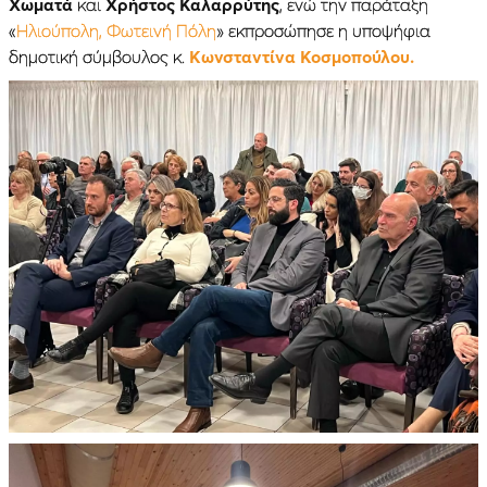
Χωματά
και
Χρήστος Καλαρρύτης
, ενώ την παράταξη
«
Ηλιούπολη, Φωτεινή Πόλη
» εκπροσώπησε η υποψήφια
δημοτική σύμβουλος κ.
Κωνσταντίνα Κοσμοπούλου.