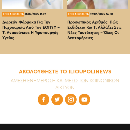
ΕΠΙΚΑΙΡΟΤΗΤΑ
11/07/2025 11:22
ΕΠΙΚΑΙΡΟΤΗΤΑ
02/06/2025 16:30
Δωρεάν Φάρμακα Για Την
Προσωπικός Αριθμός: Πώς
Παχυσαρκία Από Τον EOΠΥΥ –
Εκδίδεται Και Τι Αλλάζει Στις
Τι Ανακοίνωσε Η Υφυπουργός
Νέες Ταυτότητες – Όλες Οι
Υγείας
Λεπτομέρειες
ΑΚΟΛΟΥΘΗΣΤΕ ΤΟ ILIOUPOLINEWS
ΑΜΕΣΗ ΕΝΗΜΕΡΩΣΗ ΚΑΙ ΜΕΣΩ ΤΩΝ ΚΟΙΝΩΝΙΚΩΝ
ΔΙΚΤΥΩΝ



