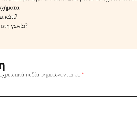
υχήματα.
ι κάτι?
 στη γωνία?
η
οχρεωτικά πεδία σημειώνονται με
*