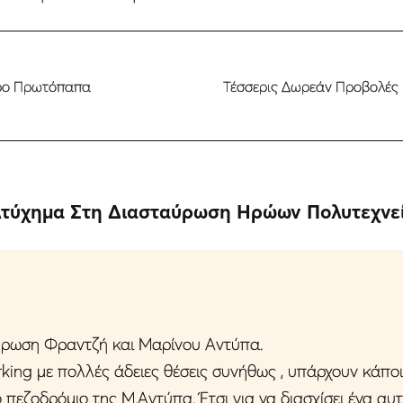
όρο Πρωτόπαπα
Τέσσερις Δωρεάν Προβολές 
Ατύχημα Στη Διασταύρωση Ηρώων Πολυτεχνε
ύρωση Φραντζή και Μαρίνου Αντύπα.
rking με πολλές άδειες θέσεις συνήθως , υπάρχουν κάπ
πεζοδρόμιο της Μ.Αντύπα. Έτσι για να διασχίσει ένα αυτ