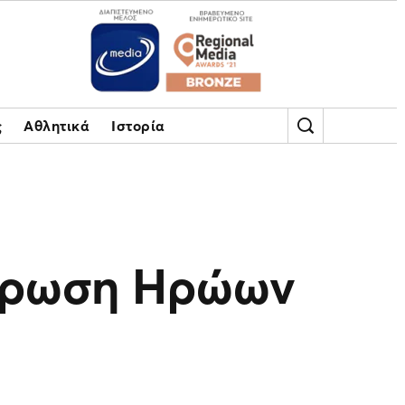
ς
Αθλητικά
Ιστορία
αύρωση Ηρώων