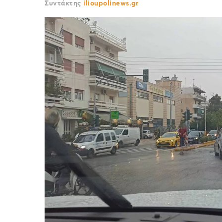
Συντάκτης
ilioupolinews.gr