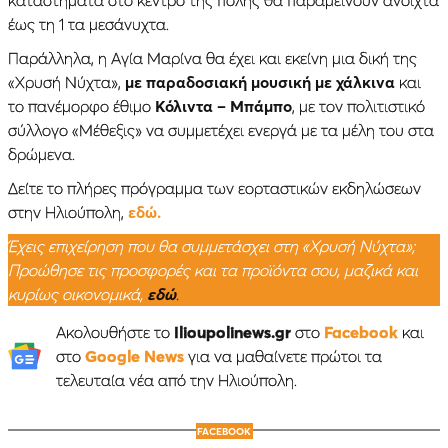
έως τη 1 τα μεσάνυχτα.
Παράλληλα, η Αγία Μαρίνα θα έχει και εκείνη μια δική της
«Χρυσή Νύχτα»,
με παραδοσιακή μουσική με χάλκινα
και
το πανέμορφο έθιμο
Κόλιντα – Μπάμπο
, με τον πολιτιστικό
σύλλογο «Μέθεξις» να συμμετέχει ενεργά με τα μέλη του στα
δρώμενα.
Δείτε το πλήρες πρόγραμμα των εορταστικών εκδηλώσεων
στην Ηλιούπολη,
εδώ.
Έχεις επιχείρηση που θα συμμετάσχει στη «Χρυσή Νύχτα»;
Προώθησε τις προσφορές και τα προϊόντα σου, μαζικά και
κυρίως οικονομικά,
εδώ
.
Ακολουθήστε το
Ilioupolinews.gr
στο
Facebook
και
στο
Google News
για να μαθαίνετε πρώτοι τα
τελευταία νέα από την Ηλιούπολη.
FACEBOOK