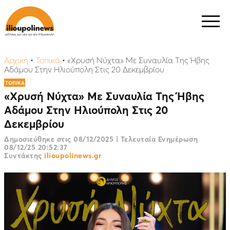
Αρχική
•
Τοπικά
•
«Χρυσή Νύχτα» Με Συναυλία Της Ήβης
Αδάμου Στην Ηλιούπολη Στις 20 Δεκεμβρίου
ΤΟΠΙΚΑ
«Χρυσή Νύχτα» Με Συναυλία Της Ήβης
Αδάμου Στην Ηλιούπολη Στις 20
Δεκεμβρίου
Δημοσιεύθηκε στις
08/12/2025
|
Τελευταία Ενημέρωση
08/12/25 20:52:37
Συντάκτης
ilioupolinews.gr