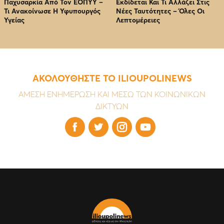
Παχυσαρκία Από Τον EOΠΥΥ –
Εκδίδεται Και Τι Αλλάζει Στις
Τι Ανακοίνωσε Η Υφυπουργός
Νέες Ταυτότητες – Όλες Οι
Υγείας
Λεπτομέρειες
ΑΚΟΛΟΥΘΗΣΤΕ ΤΟ ILIOUPOLINEWS
ΑΜΕΣΗ ΕΝΗΜΕΡΩΣΗ ΚΑΙ ΜΕΣΩ ΤΩΝ ΚΟΙΝΩΝΙΚΩΝ
ΔΙΚΤΥΩΝ



