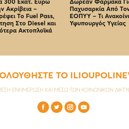
 300 Εκατ. Ευρώ
Δωρεάν Φάρμακα Γι
ην Ακρίβεια –
Παχυσαρκία Από Το
ρέφει Το Fuel Pass,
EOΠΥΥ – Τι Ανακοίν
τηση Στο Diesel και
Υφυπουργός Υγείας
ότερα Ακτοπλοϊκά
ΟΛΟΥΘΗΣΤΕ ΤΟ ILIOUPOLIN
ΕΣΗ ΕΝΗΜΕΡΩΣΗ ΚΑΙ ΜΕΣΩ ΤΩΝ ΚΟΙΝΩΝΙΚΩΝ ΔΙΚΤ



