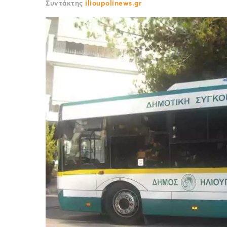
Συντάκτης
ilioupolinews.gr