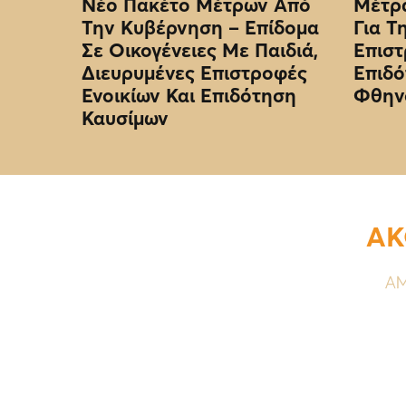
Νέο Πακέτο Μέτρων Από
Μέτρα
Την Κυβέρνηση – Επίδομα
Για Τ
Σε Οικογένειες Με Παιδιά,
Επιστ
Διευρυμένες Επιστροφές
Επιδό
Ενοικίων Και Επιδότηση
Φθην
Καυσίμων
ΑΚ
ΑΜ