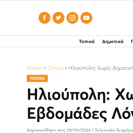




Τοπικά
Δημοτικά
Αρχική
•
Τοπικά
•
Ηλιούπολη: Χωρίς Δημοτικ
ΤΟΠΙΚΑ
Ηλιούπολη: Χω
Εβδομάδες Λό
Δημοσιεύθηκε στις
29/04/2024
|
Τελευταία Ενημέ