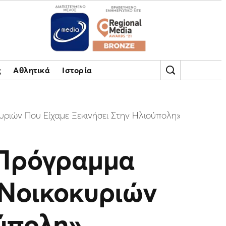
ς
Αθλητικά
Ιστορία
ριών Που Είχαμε Ξεκινήσει Στην Ηλιούπολη»
 Πρόγραμμα
Νοικοκυριών
ούπολη»