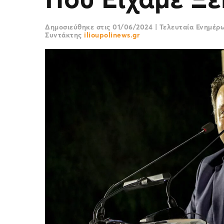
Δημοσιεύθηκε στις
01/06/2024
|
Τελευταία Ενημέ
Συντάκτης
ilioupolinews.gr