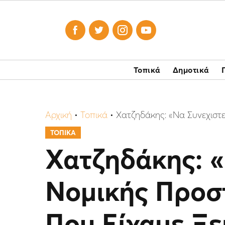




Τοπικά
Δημοτικά
Αρχική
•
Τοπικά
•
Χατζηδάκης: «Να Συνεχιστ
ΤΟΠΙΚΑ
Χατζηδάκης: «
Νομικής Προσ
Που Είχαμε Ξε