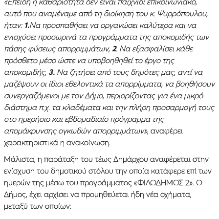
«Επειδή η καθαριότητα δεν είναι παιχνίδι επικοινωνιακό,
αυτό που αναμέναμε από τη διοίκηση του κ. Ψυρρόπουλου,
ήταν:
1.
Να προσπαθήσει να οργανώσει καλύτερα και να
ενισχύσει προσωρινά τα προγράμματα της αποκομιδής των
πάσης φύσεως απορριμμάτων,
2
. Να εξασφαλίσει κάθε
πρόσθετο μέσο ώστε να υποβοηθηθεί το έργο της
αποκομιδής,
3.
Να ζητήσει από τους δημότες μας, αντί να
μαζέψουν οι ίδιοι εθελοντικά τα απορρίμματα, να βοηθήσουν
συνεργαζόμενοι με τον Δήμο, περιορίζοντας για ένα μικρό
διάστημα π.χ. τα κλαδέματα και την πλήρη προσαρμογή τους
στο ημερήσιο και εβδομαδιαίο πρόγραμμα της
απομάκρυνσης ογκωδών απορριμμάτων»
, αναφέρει
χαρακτηριστικά η ανακοίνωση.
Μάλιστα, η παράταξη του τέως Δημάρχου αναφέρεται στην
ενίσχυση του δημοτικού στόλου την οποία κατάφερε επί των
ημερών της μέσω του προγράμματος «ΦΙΛΟΔΗΜΟΣ 2». Ο
Δήμος, έχει αρχίσει να προμηθεύεται ήδη νέα οχήματα,
μεταξύ των οποίων: