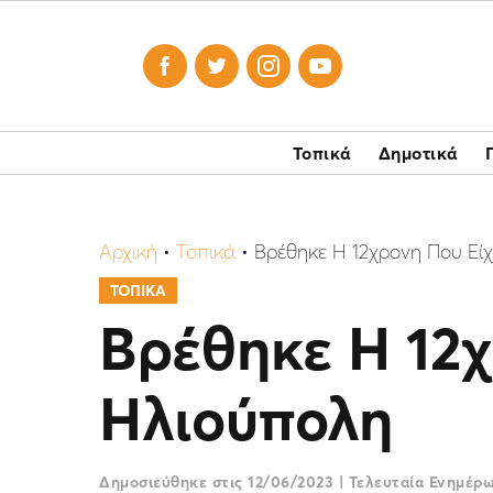




Τοπικά
Δημοτικά
Αρχική
•
Τοπικά
•
Bρέθηκε Η 12χρονη Που Εί
ΤΟΠΙΚΑ
Bρέθηκε Η 12χ
Ηλιούπολη
Δημοσιεύθηκε στις
12/06/2023
|
Τελευταία Ενημέρ