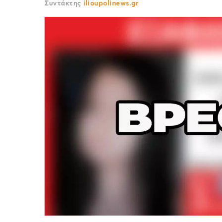
Συντάκτης
ilioupolinews.gr