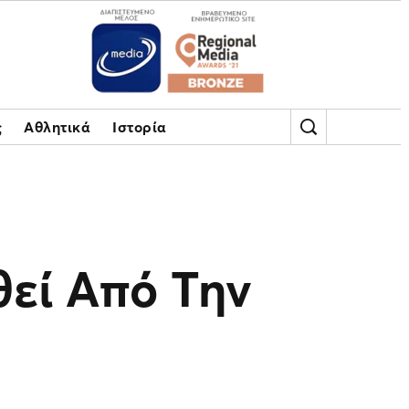
ς
Αθλητικά
Ιστορία
θεί Από Την