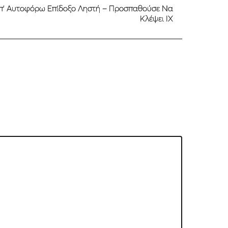
Επ’ Αυτοφόρω Επίδοξο Ληστή – Προσπαθούσε Να
Κλέψει ΙΧ