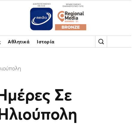
ς
Αθλητικά
Ιστορία
λιούπολη
Ημέρες Σε
Ηλιούπολη