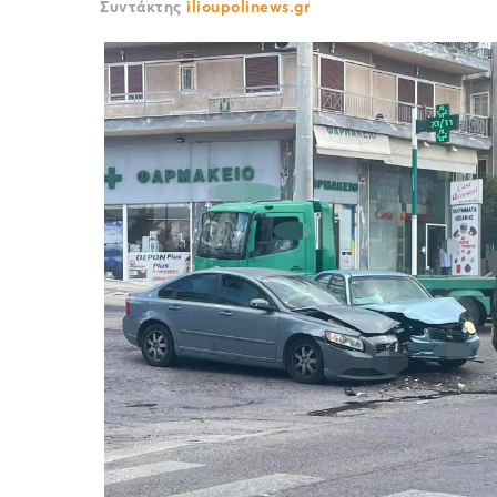
Συντάκτης
ilioupolinews.gr