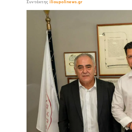
Συντάκτης
ilioupolinews.gr