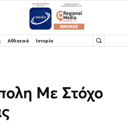
ς
Αθλητικά
Ιστορία
πολη Με Στόχο
άς