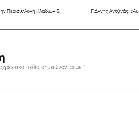
Στην Περισυλλογή Κλαδιών &
Γιάννης Αντζινάς: «Α
η
οχρεωτικά πεδία σημειώνονται με
*