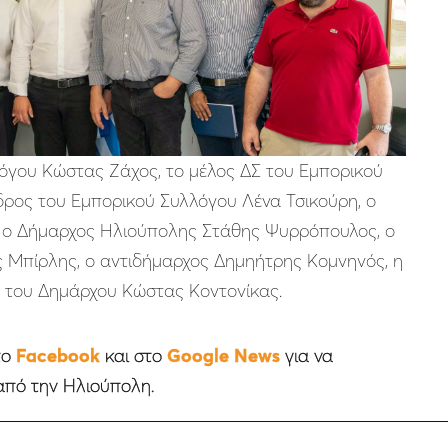
όγου Κώστας Ζάχος, το μέλος ΔΣ του Εμπορικού
δρος του Εμπορικού Συλλόγου Λένα Τσικούρη, ο
, ο Δήμαρχος Ηλιούπολης Στάθης Ψυρρόπουλος, ο
 Μπίρλης, ο αντιδήμαρχος Δημηήτρης Κομνηνός, η
ς του Δημάρχου Κώστας Κοντονίκας.
το
Facebook
και στο
Google News
για να
από την Ηλιούπολη.