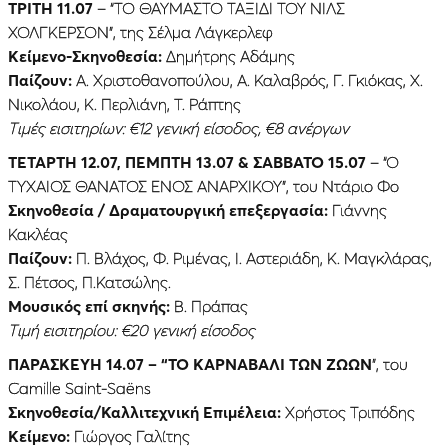
ΤΡΙΤΗ 11.07
– “ΤΟ ΘΑΥΜΑΣΤΟ ΤΑΞΙΔΙ ΤΟΥ ΝΙΛΣ
ΧΟΛΓΚΕΡΣΟΝ”, της Σέλμα Λάγκερλεφ
Κείμενο-Σκηνοθεσία:
Δημήτρης Αδάμης
Παίζουν:
Α. Χριστοθανοπούλου, Α. Καλαβρός, Γ. Γκιόκας, Χ.
Νικολάου, Κ. Περλιάνη, Τ. Ράπτης
Τιμές εισιτηρίων: €12 γενική είσοδος, €8 ανέργων
ΤΕΤΑΡΤΗ 12.07, ΠΈΜΠΤΗ 13.07 & ΣΑΒΒΑΤΟ 15.07
– “Ο
ΤΥΧΑΙΟΣ ΘΑΝΑΤΟΣ ΕΝΟΣ ΑΝΑΡΧΙΚΟΥ”, του Ντάριο Φο
Σκηνοθεσία / Δραματουργική επεξεργασία:
Γιάννης
Κακλέας
Παίζουν:
Π. Βλάχος, Φ. Ριμένας, Ι. Αστεριάδη, Κ. Μαγκλάρας,
Σ. Πέτσος, Π.Κατσώλης.
Μουσικός επί σκηνής:
Β. Πράπας
Τιμή εισιτηρίου: €20 γενική είσοδος
ΠΑΡΑΣΚΕΥΉ 14.07 – “ΤΟ ΚΑΡΝΑΒΑΛΙ ΤΩΝ ΖΩΩΝ
”, του
Camille Saint-Saëns
Σκηνοθεσία/Καλλιτεχνική Επιμέλεια:
Χρήστος Τριπόδης
Κείμενο:
Γιώργος Γαλίτης