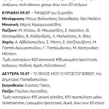
ανέργων, πολυτέκνων, group άνω των 20 ατόμων
ΚΥΡΙΑKH 09.07
– “ΜΗΔΕΙΑ” του Ευριπίδη
Μετάφραση:
Μίνως Βολανάκης Σκηνοθεσία: Λέα Μαλένη
Μουσική:
Θέμης Καραμουρατίδης
Παίζουν:
Μ. Κίτσου, Φ. Μουρατίδης, Ε. Καστάνη, Θ.
Κατσαφάδος, Β. Αλεξανδρής, Λ. Μαλκότσης, Α. Φάις
Χορός:
Α. Αβδελοπούλου, Σ. Ράπτη, Ε. Χατζηαυξέντη, Μ.
Παππά-Αργυροπούλου, Γ. Παπαϊωάννου, Μ. Καστρινάκη-
Μεϊτάνη
Τιμές εισιτηρίων: €23 κανονικό, €18 μειωμένο
(φοιτητικό,
ανέργων, παιδικό, ΑμεΑ, πολυτέκνων)
ΔΕΥΤΈΡΑ 10.07
– “Ο ΦΙΛΟΣ ΜΟΥ Ο ΝΤΟΣΤΟΓΙΕΦΣΚΙ”, της
Δήμητρας Παπαδοπούλου
Σκηνοθεσία:
Κώστας Γάκης,
Παίζει:
Παύλος Λουτσίδης
Τιμές εισιτηρίων: €15 γενική είσοδος, €10 προπώληση μέσω
ticketservice / μειωμένο (φοιτητικό, ΑμεΑ, άνω των 65 ετών)