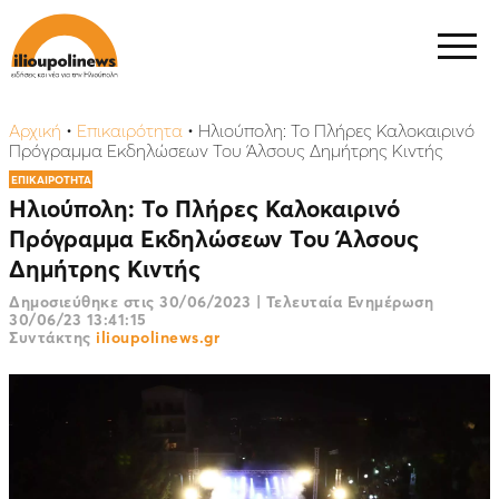
Αρχική
•
Επικαιρότητα
•
Ηλιούπολη: Το Πλήρες Καλοκαιρινό
Πρόγραμμα Εκδηλώσεων Του Άλσους Δημήτρης Κιντής
ΕΠΙΚΑΙΡΟΤΗΤΑ
Ηλιούπολη: Το Πλήρες Καλοκαιρινό
Πρόγραμμα Εκδηλώσεων Του Άλσους
Δημήτρης Κιντής
Δημοσιεύθηκε στις
30/06/2023
|
Τελευταία Ενημέρωση
30/06/23 13:41:15
Συντάκτης
ilioupolinews.gr