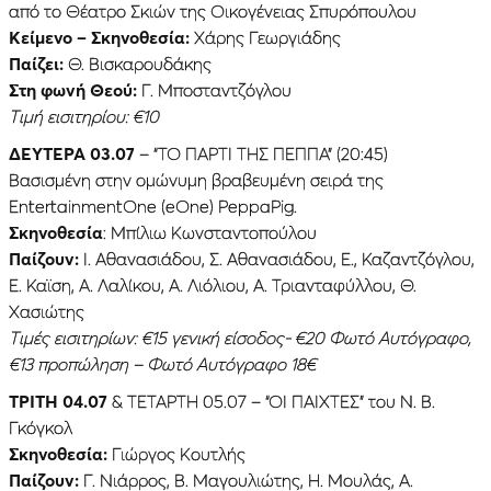
από το Θέατρο Σκιών της Οικογένειας Σπυρόπουλου
Κείμενο – Σκηνοθεσία:
Χάρης Γεωργιάδης
Παίζει:
Θ. Βισκαρουδάκης
Στη φωνή Θεού:
Γ. Μποσταντζόγλου
Τιμή εισιτηρίου: €10
ΔΕΥΤEΡΑ 03.07
– “ΤΟ ΠΑΡΤΙ ΤΗΣ ΠΕΠΠΑ” (20:45)
Βασισμένη στην ομώνυμη βραβευμένη σειρά της
EntertainmentOne (eOne) PeppaPig.
Σκηνοθεσία
: Μπίλιω Κωνσταντοπούλου
Παίζουν:
Ι. Αθανασιάδου, Σ. Αθανασιάδου, Ε., Καζαντζόγλου,
Ε. Καϊση, Α. Λαλίκου, Α. Λιόλιου, Α. Τριανταφύλλου, Θ.
Χασιώτης
Τιμές εισιτηρίων: €15 γενική είσοδος- €20 Φωτό Αυτόγραφο,
€13 προπώληση – Φωτό Αυτόγραφο 18€
ΤΡΙΤΗ 04.07
& ΤΕΤΑΡΤΗ 05.07 – “ΟΙ ΠΑΙΧΤΕΣ” του Ν. Β.
Γκόγκολ
Σκηνοθεσία:
Γιώργος Κουτλής
Παίζουν:
Γ. Νιάρρος, Β. Μαγουλιώτης, Η. Μουλάς, Α.