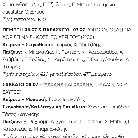
Χρυσανθόπουλος, Γ. Τζαβάρας, Γ. Μπουκαούρης και
gueststar Θ. Δήμου
Τιμή εισιτηρίου: €20
ΠΈΜΠΤΗ 06.07
& ΠΑΡΑΣΚΕΥΉ 07.07
-“ΟΠΟΙΟΣ ΘΕΛΕΙ ΝΑ
ΧΩΡΙΣΕΙ ΝΑ ΣΗΚΩΣΕΙ ΤΟ ΧΕΡΙ ΤΟΥ” (21:30)
Κείμενο – Σκηνοθεσία:
Γιώργος Καπουτζίδης
Παίζουν:
Κ. Μπαλανίκα, Η. Πεκτέση, Μ., Κατσαφάδου, Α.
Σαββάκη, Γ. Ξούλος, Μ., Δερβιτσιώτης, Ε. Γεωργόπουλος, Α.
Ψαρρός
Τιμές εισιτηρίων: €20 γενική είσοδος, €17 μειωμένο
ΣΑΒΒΑΤΟ 08.07
– “ΛΑΧΑΝΑ ΚΑΙ ΧΑΧΑΝΑ, Ο ΚΑΛΟΣ ΜΟΥ
ΕΑΥΤΟΣ”
Κείμενο – Μουσική:
Τάσος Ιωαννίδης
Σκηνοθεσία/Καλλιτεχνική Επιμέλεια:
Χρήστος, Τριπόδης –
Τάσος Ιωαννίδης
Παίζουν:
Ε. Ψυχράμη, Λ. Σγουράκη, Γ. Τσότσος, Χ. Μπίτου, Γ.
Κατσανέας, Δ. Μπαμπανιώτης
Τιμές εισιτηρίων: €12 γενική είσοδος, €10 προπώληση, €8