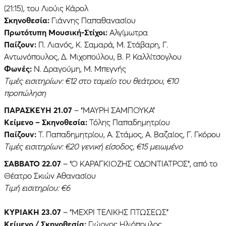
(21:15), του Λιούις Κάρολ
Σκηνοθεσία:
Γιάννης Παπαθανασίου
Πρωτότυπη Μουσική-Στίχοι:
Αλγίμωτρα
Παίζουν:
Π. Λιανός, Κ. Σαμαρά, Μ. Στάβαρη, Γ.
Αντωνόπουλος, Δ. Μιχοπούλου, Β. Ρ. Καλλίτσογλου
Φωνές:
Ν. Δραγούμη, Μ. Μπεγνής
Τιμές εισιτηρίων: €12 στο ταμείο του θεάτρου, €10
προπώληση
ΠΑΡΑΣΚΕΥΉ 21.07
– “ΜΑΥΡΗ ΣΑΜΠΟΥΚΑ”
Κείμενο – Σκηνοθεσία:
Τόλης Παπαδημητρίου
Παίζουν:
Τ. Παπαδημητρίου, Α. Στάμος, Α. Βαζαίος, Γ. Γκόρου
Τιμές εισιτηρίων: €20 γενική είσοδος, €15 μειωμένο
ΣΑΒΒΑΤΟ 22.07
– “Ο ΚΑΡΑΓΚΙΟΖΗΣ ΟΔΟΝΤΙΑΤΡΟΣ“, από το
Θέατρο Σκιών Αθανασίου
Τιμή εισιτηρίου: €6
ΚΥΡΙΑΚΉ 23.07
– “ΜΕΧΡΙ ΤΕΛΙΚΗΣ ΠΤΩΣΕΩΣ”
Κείμενο / Σκηνοθεσία:
Γιώργος Ηλιόπουλος