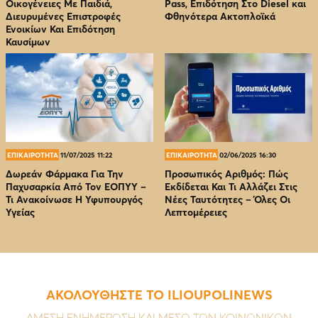
Οικογένειες Με Παιδιά,
Pass, Επιδότηση Στο Diesel και
Διευρυμένες Επιστροφές
Φθηνότερα Ακτοπλοϊκά
Ενοικίων Και Επιδότηση
Καυσίμων
ΕΠΙΚΑΙΡΟΤΗΤΑ
11/07/2025 11:22
ΕΠΙΚΑΙΡΟΤΗΤΑ
02/06/2025 16:30
Δωρεάν Φάρμακα Για Την
Προσωπικός Αριθμός: Πώς
Παχυσαρκία Από Τον EOΠΥΥ –
Εκδίδεται Και Τι Αλλάζει Στις
Τι Ανακοίνωσε Η Υφυπουργός
Νέες Ταυτότητες – Όλες Οι
Υγείας
Λεπτομέρειες
ΑΚΟΛΟΥΘΗΣΤΕ ΤΟ ILIOUPOLINEWS
ΑΜΕΣΗ ΕΝΗΜΕΡΩΣΗ ΚΑΙ ΜΕΣΩ ΤΩΝ ΚΟΙΝΩΝΙΚΩΝ