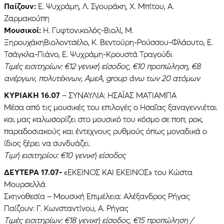
Παίζουν:
Ε. Ψυχράμη, Λ. Σγουράκη, Χ. Μπίτου, Α.
Ζαρμακούπη
Μουσικοί:
Η. Γυφτονικολός-Βιολί, Μ.
ΞηρουχάκηΒιολοντσέλο, Κ. Βεντούρη-Ρούσσου-Φλάουτο, Ε.
Τσάγκλα-Πιάνο, Ε. Ψυχράμη-Κρουστά Τραγούδι
Τιμές εισιτηρίων: €12 γενική είσοδος, €10 προπώληση, €8
ανέργων, πολυτέκνων, ΑμεΑ, group άνω των 20 ατόμων
ΚΥΡΙΑΚΗ 16.07
– ΣΥΝΑΥΛΙΑ: ΗΣΑÏΑΣ ΜΑΤΙΑΜΠΑ
Μέσα από τις μουσικές του επιλογές ο Ησαΐας ξαναγεννιέται
και μας καλωσορίζει στο μουσικό του κόσμο σε ποπ, ροκ,
παραδοσιακούς και έντεχνους ρυθμούς όπως μοναδικά ο
ίδιος ξέρει να συνδυάζει.
Τιμή εισιτηρίου: €10 γενική είσοδος
ΔΕΥΤΈΡΑ 17.07-
«ΕΚΕΙΝΟΣ ΚΑΙ ΕΚΕΙΝΟΣ» του Κώστα
Μουρσελλά
Σκηνοθεσία – Μουσική Επιμέλεια: Αλέξανδρος Ρήγας
Παίζουν: Γ. Κωνσταντίνου, Α. Ρήγας
Τιμές εισιτηρίων: €18 γενική είσοδος, €15 προπώληση /