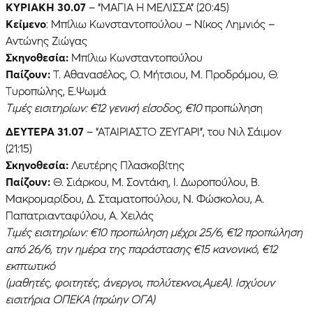
ΚΥΡΙΑΚΉ 30.07
– “ΜΑΓΙΑ Η ΜΕΛΙΣΣΑ” (20:45)
Κείμενο
: Μπίλιω Κωνσταντοπούλου – Νίκος Λημνιός –
Αντώνης Ζιώγας
Σκηνοθεσία:
Μπίλιω Κωνσταντοπούλου
Παίζουν:
Τ. Αθανασέλος, Ο. Μήτσιου, Μ. Προδρόμου, Θ.
Τυροπώλης, Ε.Ψωμά
Τιμές εισιτηρίων: €12 γενική είσοδος, €10
προπώληση
ΔΕΥΤΈΡΑ 31.07
– “ΑΤΑΙΡΙΑΣΤΟ ΖΕΥΓΑΡΙ”, του Νιλ Σάιμον
(21:15)
Σκηνοθεσία:
Λευτέρης Πλασκοβίτης
Παίζουν:
Θ. Σιάρκου, Μ. Σοντάκη, Ι. Δωροπούλου, Β.
Μακρομαρίδου, Δ. Σταματοπούλου, Ν. Φώσκολου, Α.
Παπατριανταφύλου, Α. Χειλάς
Τιμές εισιτηρίων: €10 προπώληση μέχρι 25/6, €12 προπώληση
από 26/6, την ημέρα της παράστασης €15 κανονικό, €12
εκπτωτικό
(μαθητές, φοιτητές, άνεργοι, πολύτεκνοι,ΑμεΑ).
Ισχύουν
εισιτήρια ΟΠΕΚΑ (πρώην ΟΓΑ)