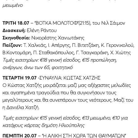
μειωμένο
ΤΡΙΤΗ 18.07
– “ΒΟΤΚΑ ΜΟΛΟΤΟΦ”(21:15), του Νιλ Σάιμον
Διασκευή:
Ελένη Ράντου
Σκηνοθεσία:
Νικορέστης Χανιωτάκης
Παίζουν:
Τ. Χαλκιάς, Ι. Απέργης, Π. Βιτετζάκη, Κ. Γερονικολού,
Β.Κοντομάρη, Π. Σταθακόπουλος, Γ. Τσαγκαράκη, Χ. Χιώτης
Τιμές εισιτηρίων: €18 γενική είσοδος, €15 προπώληση,
ανέργων, άνω των 65, φοιτητικό
ΤΕΤΑΡΤΗ 19.07
-ΣΥΝΑΥΛΙΑ: ΚΩΣΤΑΣ ΧΑΤΖΗΣ
Ο Κώστας Χατζής μοιράζεται μαζί μας αξέχαστες μελωδίες
και αγαπημένα τραγούδια που θα συγκινήσουν τους
μεγαλύτερους και θα συνεπάρουν τους νεότερους. Μαζί του
η Δανιέλα Χατζή.
Τιμές εισιτηρίων: €15 γενική είσοδος, €13 μειωμένο, €10 για
κατόχους κάρτας δημότη Ηλιούπολης
ΠΈΜΠΤΗ 20.07
– “Η ΑΛΙΚΗ ΣΤΗ ΧΩΡΑ ΤΩΝ ΘΑΥΜΑΤΩΝ”