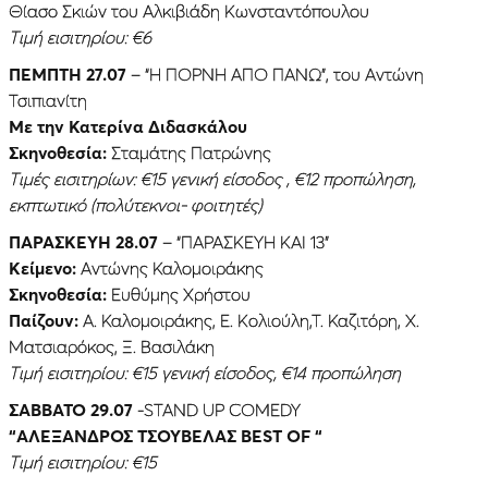
Θίασο Σκιών του Αλκιβιάδη Κωνσταντόπουλου
Τιμή εισιτηρίου: €6
ΠΈΜΠΤΗ 27.07
– “Η ΠΟΡΝΗ ΑΠΟ ΠΑΝΩ”, του Αντώνη
Τσιπιανίτη
Με την Κατερίνα Διδασκάλου
Σκηνοθεσία:
Σταμάτης Πατρώνης
Τιμές εισιτηρίων: €15 γενική είσοδος , €12 προπώληση,
εκπτωτικό (πολύτεκνοι- φοιτητές)
ΠΑΡΑΣΚΕΥΉ 28.07
– “ΠΑΡΑΣΚΕΥΗ ΚΑΙ 13”
Κείμενο:
Αντώνης Καλομοιράκης
Σκηνοθεσία:
Ευθύμης Χρήστου
Παίζουν:
Α. Καλομοιράκης, Ε. Κολιούλη,Τ. Καζιτόρη, Χ.
Ματσιαρόκος, Ξ. Βασιλάκη
Τιμή εισιτηρίου: €15 γενική είσοδος, €14 προπώληση
ΣΑΒΒΑΤΟ 29.07
-STAND UP COMEDY
“ΑΛΕΞΑΝΔΡΟΣ ΤΣΟΥΒΕΛΑΣ BEST OF “
Τιμή εισιτηρίου: €15