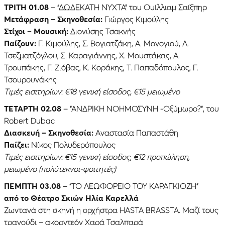
ΤΡΙΤΗ 01.08
– “ΔΩΔΕΚΑΤΗ ΝΥΧΤΑ” του Ουίλλιαμ Σαίξπηρ
Μετάφραση – Σκηνοθεσία:
Γιώργος Κιμούλης
Στίχοι – Μουσική:
Διονύσης Τσακνής
Παίζουν:
Γ. Κιμούλης, Σ. Βογιατζάκη, Α. Μονογιού, Λ.
Τσεζματζόγλου, Σ. Καραγιάννης, Χ. Μουστάκας, Α.
Τρουπάκης, Γ. Ζιόβας, Κ. Κοράκης, Τ. Παπαδόπουλος, Γ.
Τσουρουνάκης
Τιμές εισιτηρίων: €18 γενική είσοδος, €15 μειωμένο
ΤΕΤΑΡΤΗ 02.08
– “ΑΝΔΡΙΚΗ ΝΟΗΜΟΣΥΝΗ -Οξύμωρο?“, του
Robert Dubac
Διασκευή – Σκηνοθεσία:
Αναστασία Παπαστάθη
Παίζει:
Νίκος Πολυδερόπουλος
Τιμές εισιτηρίων: €15 γενική είσοδος, €12 προπώληση,
μειωμένο (πολύτεκνοι-φοιτητές)
ΠΈΜΠΤΗ 03.08
– “ΤΟ ΛΕΩΦΟΡΕΙΟ ΤΟΥ ΚΑΡΑΓΚΙΟΖΗ”
από το Θέατρο Σκιών Ηλία Καρελλά
Ζωντανά στη σκηνή η ορχήστρα HASTA BRASSTA. Μαζί τους
τραγούδι – ακορντεόν Χαρά Τσαλπαρά