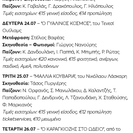
Παίζουν:
Κ. Γαβαλάς, Γ. Δρακόπουλος, Γ. Ηλιόπουλος
Τιμές εισιτηρίων: €15 γενική είσοδος, €14 προπώληση
ΔΕΥΤΈΡΑ 24.07
– “Ο ΓΥΑΛΙΝΟΣ ΚΟΣΜΟΣ”, του Τενεσί
Ουίλιαμς
Μετάφραση:
Στέλιος Βαφέας
Σκηνοθεσία – Φωτισμοί:
Γιώργος Νανούρης
Παίζουν:
Κ. Δανδουλάκη, Ι. Παππά, Κ. Μπιμπής, Ρ. Ρώτας
Τιμές εισιτηρίων: €20 κανονικό, €15 φοιτητικό, ανέργων,
παιδικό, ΑμεΑ, πολυτέκνων
ΤΡΙΤΗ 25.07
– “ΜΑΛΛΙΑ ΚΟΥΒΑΡΙΑ”, του Νικόλαου Λάσκαρη
Σκηνοθεσία:
Τάσος Πυργιέρης
Παίζουν:
Ν. Ορφανός, Σ. Μανωλάκου, Δ. Καλαντζής, Τ.
Παπαδοπούλου, Γ. Δενδρινός, Λ. Τζανουδάκη, Χ. Σταθούσης,
Φ. Μαρκιανός
Τιμές εισιτηρίων: €15 γενική είσοδος, €12 προπώληση
ticketservices, €10 μειωμένο
ΤΕΤΑΡΤΗ 26.07
– “Ο ΚΑΡΑΓΚΙΟΖΗΣ ΣΤΟ ΩΔΕΙΟ”, από το